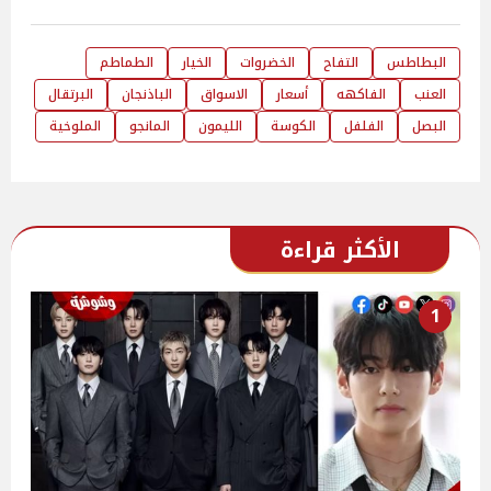
البطاطس
التفاح
الخضروات
الخيار
الطماطم
العنب
الفاكهه
أسعار
الاسواق
الباذنجان
البرتقال
البصل
الفلفل
الكوسة
الليمون
المانجو
الملوخية
الأكثر قراءة
1