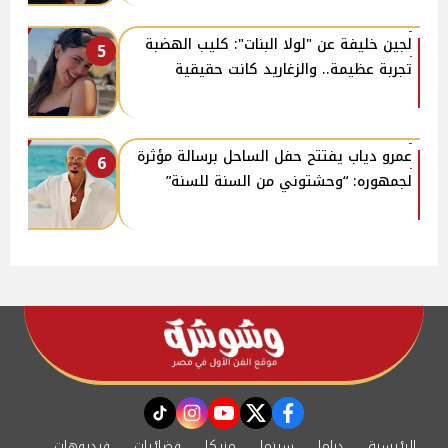
لجين خليفة عن "لولا البنات": كليب الهضبة
5
تجربة عظيمة.. والزغاريد كانت حقيقية
عمرو دياب يفتتح حفل الساحل برسالة مؤثرة
6
لجمهوره: “وحشتوني من السنة للسنة”
instagram
tiktok
youtube
twitter
facebook
الرئيسية
دراما
سينما
مزيكا
فضائيات
فيديوهات