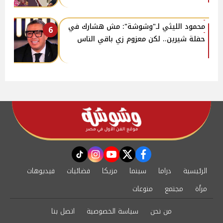
محمود الليثي لـ"وشوشة": مش هشارك في
6
حفلة شيرين.. لكن معزوم زي باقي الناس
instagram
tiktok
youtube
twitter
facebook
الرئيسية
دراما
سينما
مزيكا
فضائيات
فيديوهات
مرأة
مجتمع
منوعات
من نحن
سياسة الخصوصية
اتصل بنا