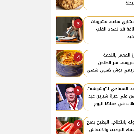
يطة
شاري مناعة: مشروبات
3
اقة قد تهدد القلب
كبد
رز المعمر باللحمة
4
فرومة.. سر الطاجن
كريمي بوش ذهبي شهي
د السماحي لـ"وشوشة":
5
هن على خبرة شيرين عبد
هاب في حفلها اليوم
وله بانتظام.. البطيخ يمنح
6
ك الترطيب والانتعاش