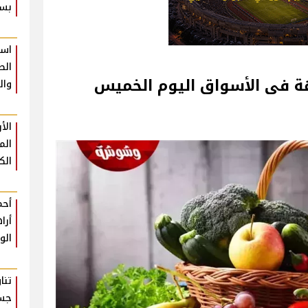
بس
است
الط
واق‎‎ اليوم الخميس
وال
الأ
الم
ال
أحم
أرا
الو
تنا
جسم