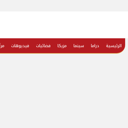
الرئيسية
دراما
سينما
مزيكا
فضائيات
فيديوهات
مرأ