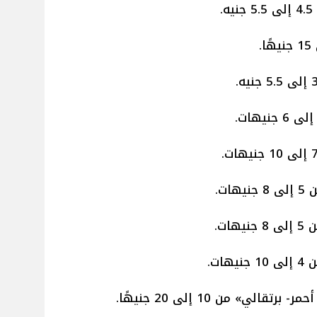
.
ت.
ات.
ات.
لي» من 10 إلى 20 جنيهًا.