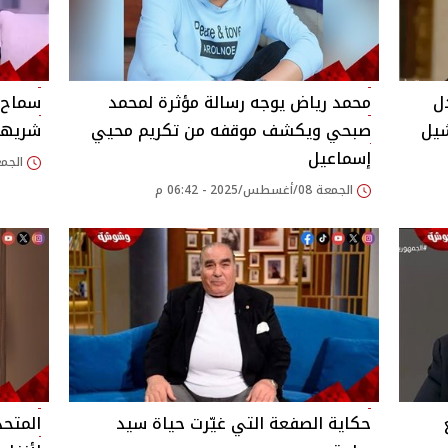
ل
محمد رياض يوجه رسالة مؤثرة لمحمد
سماح أ
شيل
صبحي ويكشف موقفه من تكريم محيي
شريهان
إسماعيل
الجمعة 08/أغسطس/025
الجمعة 08/أغسطس/2025 - 06:42 م
حكاية الصفعة التي غيّرت حياة سيد
المتحد