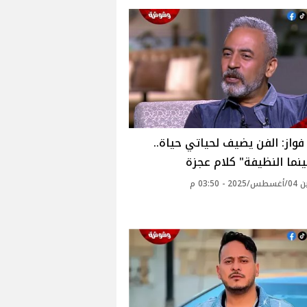
واز: الفن يضيف لحياتي حياة..
نما النظيفة" كلام عجزة‎
 - 03:50 م