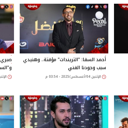
أحمد السقا: "التريندات" مؤقتة.. وهنيدي
صبري ف
سبب وجودنا الفني‎
و"السي
الإثنين 04/أغسطس/2025 - 03:54 م
الإثنين 04/أغسطس/2025