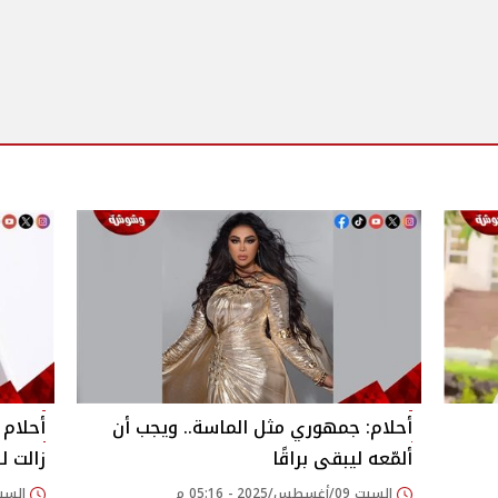
أحلام: جمهوري مثل الماسة.. ويجب أن
أحلام 
ألمّعه ليبقى براقًا‎
زالت ل
السبت 09/أغسطس/2025 - 05:16 م
السبت 09/أغسطس/2025