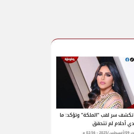
تكشف سر لقب "الملكة" وتؤكد: ما
دي أحلام لم تتحقق‎
 - 02:56 م