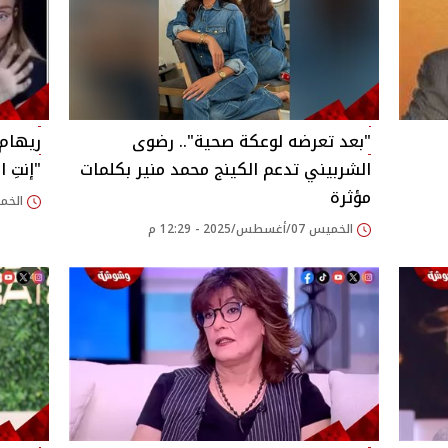
"بعد تعرضه لوعكة صحية".. رضوى
ريهام 
الشربيني تدعم الكينج محمد منير بكلمات
"إنتِ 
مؤثرة
الخميس 07/أغسطس/
الخميس 07/أغسطس/2025 - 12:29 م