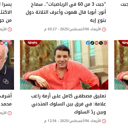
جبت
"جبت 3 من 60 في الرياضيات".. سماح
يسرا ا
أنور: أبويا قال هموت وأعرف التلاتة دول
الاكتئ
بتوع إيه‎
من جوا
الأربعاء 06/أغسطس/2025 - 03:27 م
الأربعاء 06/أغسطس/25
تعليق مصطفى كامل على أزمة راغب
أشرف 
علامة: في فرق بين السلوك المتدني
محمد ص
وبين ردّ السلوك‎
الأربعاء 06/أغسطس/25
الأربعاء 06/أغسطس/2025 - 12:56 م