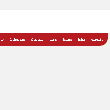
الرئيسية
دراما
سينما
مزيكا
فضائيات
فيديوهات
مرأ