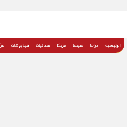
الرئيسية
دراما
سينما
مزيكا
فضائيات
فيديوهات
مرأ