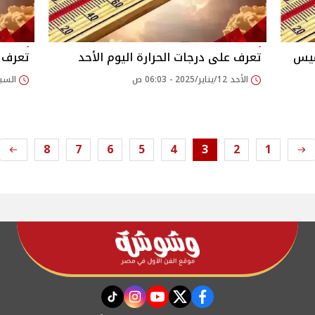
ميس
تعرف على درجات الحرارة اليوم الأحد
تعرف ع
الأحد 12/يناير/2025 - 06:03 ص
السبت 11/يناير/2025
8
7
6
5
4
3
2
1
instagram
tiktok
youtube
twitter
facebook