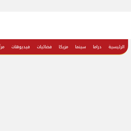
الرئيسية
دراما
سينما
مزيكا
فضائيات
فيديوهات
مرأ