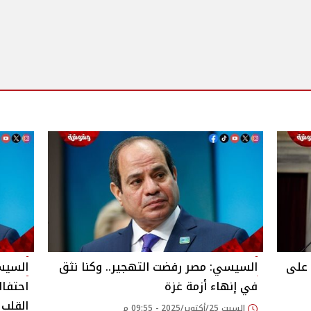
 على
السيسي: مصر رفضت التهجير.. وكنا نثق
السيس
في إنهاء أزمة غزة
احتفال
القلب
السبت 25/أكتوبر/2025 - 09:55 م