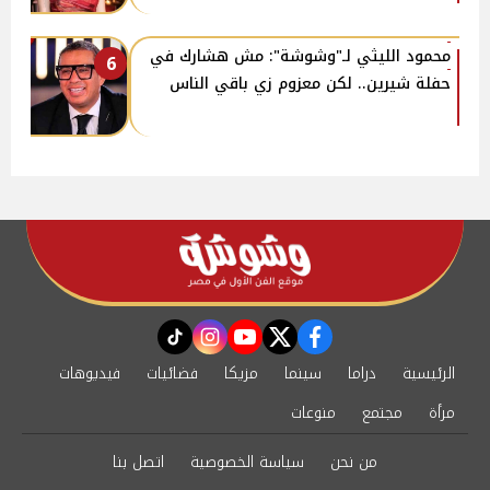
محمود الليثي لـ"وشوشة": مش هشارك في
6
حفلة شيرين.. لكن معزوم زي باقي الناس
instagram
tiktok
youtube
twitter
facebook
الرئيسية
دراما
سينما
مزيكا
فضائيات
فيديوهات
مرأة
مجتمع
منوعات
من نحن
سياسة الخصوصية
اتصل بنا