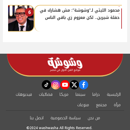
محمود الليثي لـ"وشوشة": مش هشارك في
6
حفلة شيرين.. لكن معزوم زي باقي الناس
instagram
tiktok
youtube
twitter
facebook
الرئيسية
دراما
سينما
مزيكا
فضائيات
فيديوهات
مرأة
مجتمع
منوعات
من نحن
سياسة الخصوصية
اتصل بنا
©2024 washwasha All Rights Reserved.