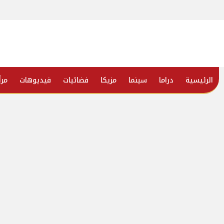
الرئيسية
دراما
سينما
مزيكا
فضائيات
فيديوهات
مرأ