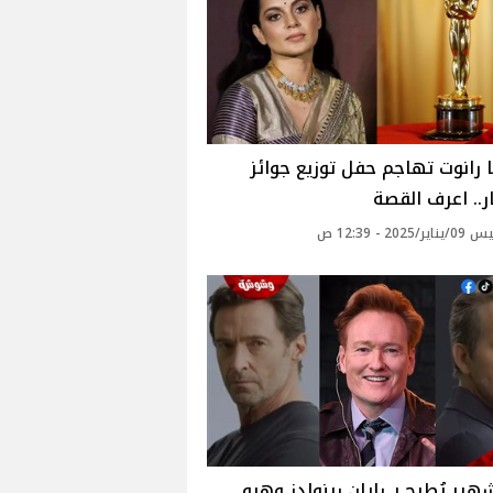
ا رانوت تهاجم حفل توزيع جوائز
.. اعرف القصة
2025 - 12:39 ص
هير يُطيح بـ رايان رينولدز وهيو