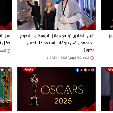
وز
قبل انطلاق توزيع جوائز الأوسكار.. النجوم
قبل ان
يجتمعون في بروفات استعدادا للحفل
حفل تو
(صور)
الأحد 02/مارس/2025 - 41
الأحد 02/مارس/2025 - 04:54 م