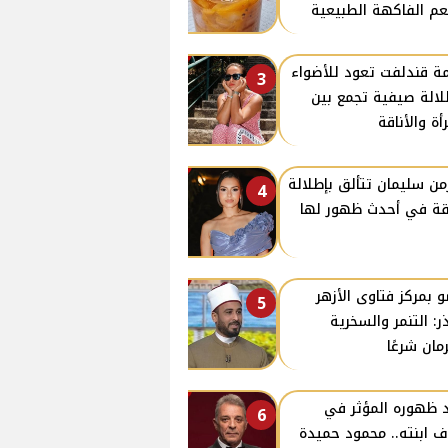
م الفاكهة الطبيعية
ة قندلفت تعود للأضواء
3
لالة صيفية تجمع بين
رأة والأناقة
من سليمان تتألق بإطلالة
4
قة في أحدث ظهور لها
 بمركز فتاوى الأزهر
5
ر: التنمر والسخرية
مان شرعًا
 ظهوره المؤثر في
6
ف ابنته.. محمود حميدة