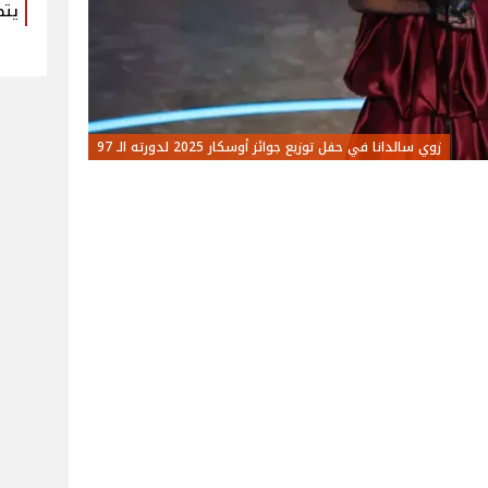
يتص
زوي سالدانا في حفل توزيع جوائز أوسكار 2025 لدورته الـ 97