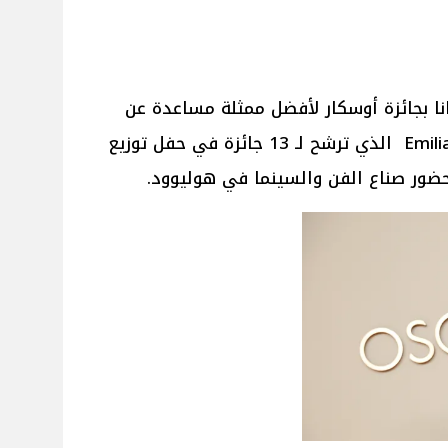
نا بجائزة أوسكار لأفضل ممثلة مساعدة عن
دورها في الفيلم العالمي Emilia Pérez الذي ترشح لـ 13 جائزة في حفل توزيع