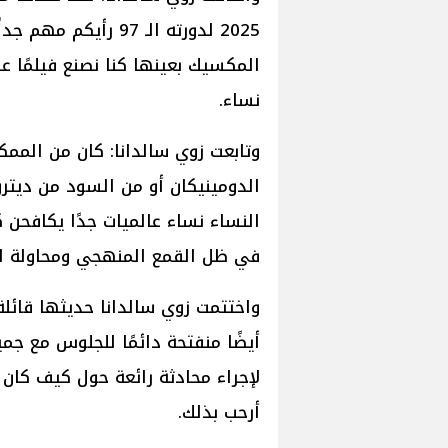
2025 لدورته الـ 97 ر
نساء.
وتابعت زوي سالدانا: كان من الممك
الدومينيكان أو من السود من ديتروي
النساء نساء عالميات جدًا يكافحن ك
في ظل القمع المنهجي ومحاولة العث
أيضًا منفتحة دائمًا للجلوس مع جم
لإجراء محادثة رائعة حول كيف كان
أرحب بذلك.