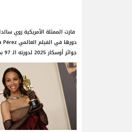
فازت الممثلة الأمريكية زوي سالدا
جوائز أوسكار 2025 لدورته الـ 97 بحضور صناع الفن والسينما في هوليوود.