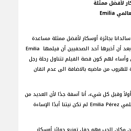
ار لأفضل ممثلة
مساعدة عن دورها في الفيلم العالمي Emilia
ال فوز زوي سالدانا بجائزة أوسكار لأفضل ممثلة مساعدة
وجهت اعتذاراً للشعب المكسيكي بعد أن أخبرها أحد الصحفيين أن فيلمها Emilia
كيين وأساء لهم كون قصة الفيلم تتناول رحلة رجل
 للهروب من ماضيه بالاضافة الى عدم اتقان
ت زوي سالدانا لموقع Variety: أولاً وقبل كل شيء، أنا آسفة جدًا لأن العديد من
المكسيكيين شعروا بالإهانة من فيلمي Emilia Pérez لم تكن نيتنا أبدًا الإساءة
ن مكان الحب وهو حفل توزيع جوائز أوسكار