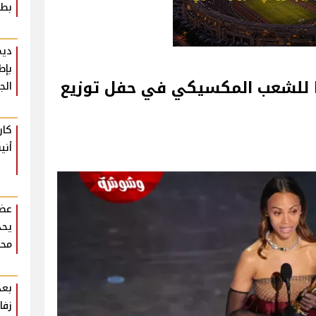
بطع
ديم
بإط
نا للشعب المكسيكي في حفل توزيع
الج
كار
أني
عضو
يحذ
محر
بعد
زفا