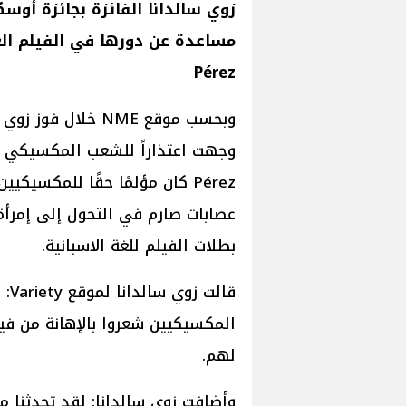
زوي سالدانا الفائزة بجائزة أوسك
Pérez
وبحسب موقع NME خل
Pérez كان مؤلمًا حقًا للمكسي
عصابات صارم في التحول إلى إمرأة
بطلات الفيلم للغة الاسبانية.
قال
لهم.
وأضافت زوي سالدانا: لقد تحدثنا م