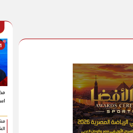
1
است
مشر
الش