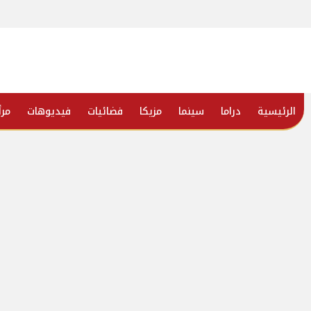
الرئيسية
دراما
سينما
مزيكا
فضائيات
فيديوهات
مرأ