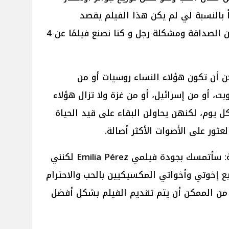
أيكم مهم جداً بالنسبة لي لم يكن هذا الفيلم يقصد
المكسيك بعينها كنا نصنع فيلمًا عن الصداقة ومشكلة رجل و كنا نصنع فيلمًا عن 4
ن أن تكون هؤلاء النساء روسيات أو من
ت، أو من إسرائيل، أو من غزة ولا تزال هؤلاء
ل يوم، لكنهن يحاولن البقاء على قيد الحياة
ور على الأصوات الأكثر أصالة.
واختتمت زوي سالدانا حديثها قائلة: سأتمسك بجودة فيلمي Emilia Pérez لكنني
يع إخوتي وأخواتي المكسيكيين بالحب والاحترام
 من الممكن أن يتم تقديم الفيلم بشكل أفضل