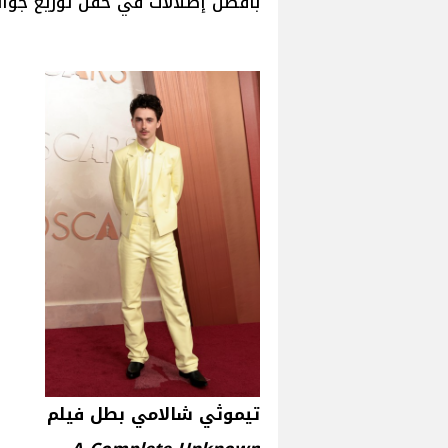
بأفضل إطلالات في حفل توزيع جوائز أوسكار 2025 لدورته الـ 97 
تيموثي شالامي بطل فيلم