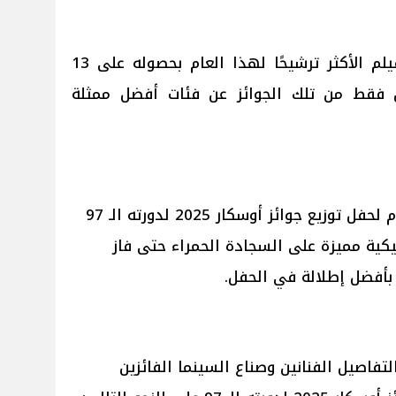
ولكن فيلم Emilia Pérez كان الفيلم الأكثر ترشيحًا لهذا العام بحصوله على 13
ن فقط من تلك الجوائز عن فئات أفضل ممثلة
وخلال حضور الممثلين وصناع الأفلام لحفل توزيع جوائز أوسكار 2025 لدورته الـ 97
يكية مميزة على السجادة الحمراء حتى فاز
 بأفضل إطلالة في الحفل.
تفاصيل الفنانين وصناع السينما الفائزين