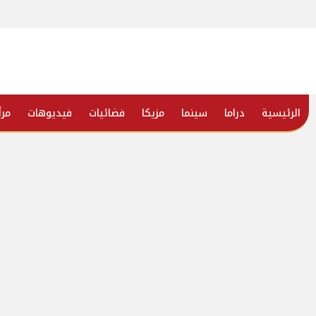
الرئيسية
دراما
سينما
مزيكا
فضائيات
فيديوهات
مرأ