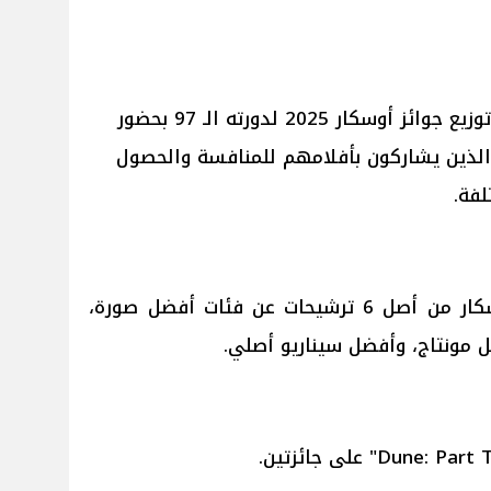
في الساعات الماضية انطلق حفل توزيع جوائز أوسكار 2025 لدورته الـ 97 بحضور
الذين يشاركون بأفلامهم للمنافسة والحصول
لفة.
وفاز فيلم "Anora" بـ 5 جوائز أوسكار من أصل 6 ترشيحات عن فئات أفضل صورة،
 مونتاج، وأفضل سيناريو أصلي.