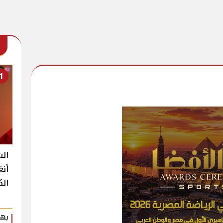
1
الش
أنغ
الك
بهي