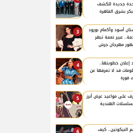
دة جديدة للكشف
بكر بشرق القاهرة
ان أسود وأكمام بورود
3
ة.. عبير نعمة تبهر
ور مهرجان جرش
 إعلان خطوبتها..
4
ومات قد لا تعرفها عن
 قورة
ف على مواعيد عرض أبرز
5
سلسلات الهندية
 النيكوتين.. كيف
6