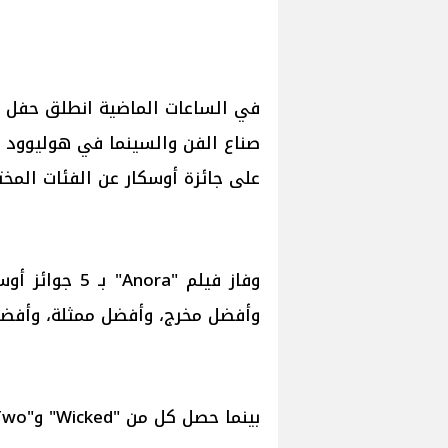
صناع الفن والسينما في هوليوود 
على جائزة أوسكار عن الفئات المخت
وأفضل مخرج، وأفضل ممثلة، وأفضل
بينما حصل كل من "Wicked" و"Dune: Part Two" على جائزتين.