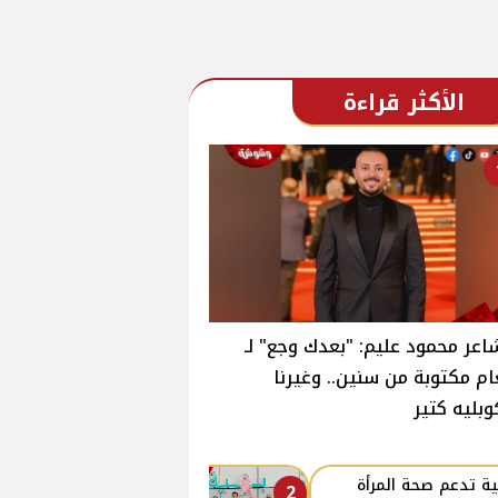
الأكثر قراءة
اعر محمود عليم: "بعدك وجع" لـ
ام مكتوبة من سنين.. وغيرنا
وبليه كتير
ة تدعم صحة المرأة
2