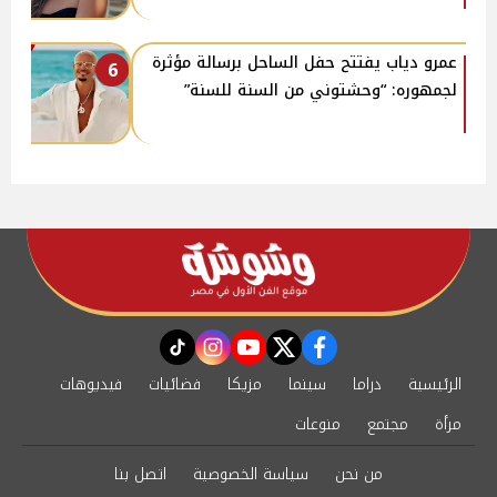
عمرو دياب يفتتح حفل الساحل برسالة مؤثرة
6
لجمهوره: “وحشتوني من السنة للسنة”
instagram
tiktok
youtube
twitter
facebook
الرئيسية
دراما
سينما
مزيكا
فضائيات
فيديوهات
مرأة
مجتمع
منوعات
من نحن
سياسة الخصوصية
اتصل بنا