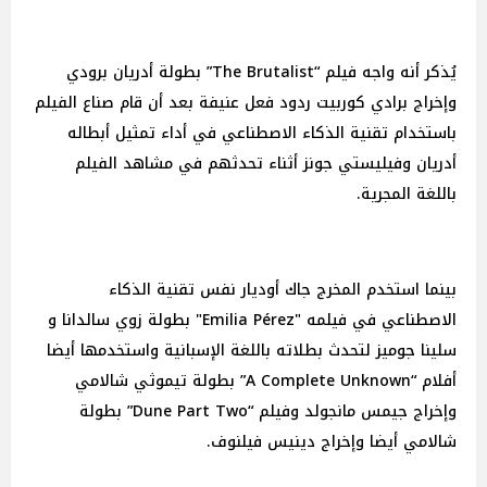
يُذكر أنه واجه فيلم “The Brutalist” بطولة أدريان برودي
وإخراج برادي كوربيت ردود فعل عنيفة بعد أن قام صناع الفيلم
باستخدام تقنية الذكاء الاصطناعي في أداء تمثيل أبطاله
أدريان وفيليستي جونز أثناء تحدثهم في مشاهد الفيلم
باللغة المجرية.
بينما استخدم المخرج جاك أوديار نفس تقنية الذكاء
الاصطناعي في فيلمه "Emilia Pérez" بطولة زوي سالدانا و
سلينا جوميز لتحدث بطلاته باللغة الإسبانية واستخدمها أيضا
أفلام “A Complete Unknown” بطولة تيموثي شالامي
وإخراج جيمس مانجولد وفيلم “Dune Part Two” بطولة
شالامي أيضا وإخراج دينيس فيلنوف.