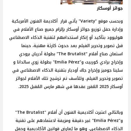
جوائز أوسكار
وبحسب موقع "Variety" يأتي قرار أكاديمة الفنون الأمريكية
وإدارة حفل توزيع جوائز أوسكار بإلزام جميع صناع الأفلام في
هوليوود بتأكيد أو إنكار استخدامهم لتقنية الذكاء الاصطناعي
قبل تصوير وتحرير الفيلم بعد حدوث كارثة مهنية، حينما
استعان صناع أفلام “The Brutalist” بطولة أدريان برودي
وإخراج برادي كوربيت و"Emilia Pérez" بطولة زوي سالدانا و
سلينا جوميز وإخراج جاك أوديار بتقنية الذكاء الاصطناعي في
تصوير وتحرير الفيلم، وللأسف تم ترشيح تلك الأفلام لجوائز
أوسكار 2025 المُقرر عقدها في شهر مارس المُقبل 2025.
وبالتالي اعتبرت أكاديمية الفنون أن أفلام "The Brutalist"
و"Emilia Pérez" غير دقيقة ومزيفة لاعتمادهم على تقنية
الذكاء الاصطناعي، وهو ما يُعارض قوانين الأكاديمية وحفل