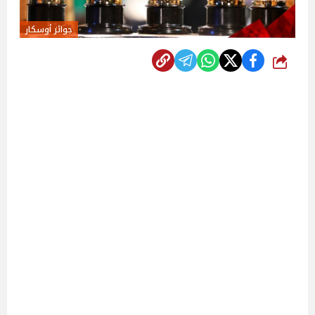
جوائز أوسكار
شارك