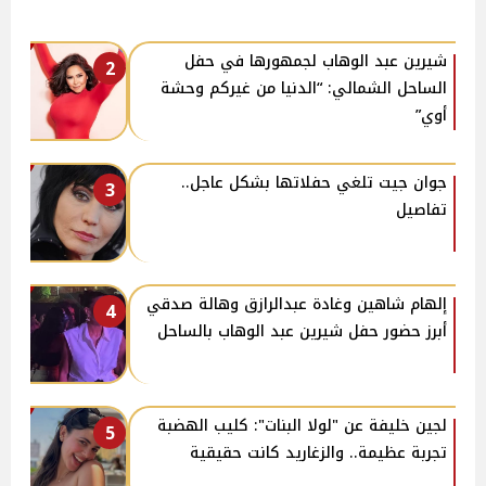
شيرين عبد الوهاب لجمهورها في حفل
2
الساحل الشمالي: “الدنيا من غيركم وحشة
أوي”
جوان جيت تلغي حفلاتها بشكل عاجل..
3
تفاصيل
إلهام شاهين وغادة عبدالرازق وهالة صدقي
4
أبرز حضور حفل شيرين عبد الوهاب بالساحل
لجين خليفة عن "لولا البنات": كليب الهضبة
5
تجربة عظيمة.. والزغاريد كانت حقيقية