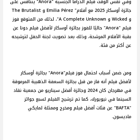
وفي نفس الوقت فيلم الدراما الجنسية "Anora" يتنافس على
جائزة أوسكار 2025 مع أفلام" Emilia Pérez و The Brutalist
و Wicked و A Complete Unknown"، لذلك من المتوقع فوز
فيلم "Anora" حاليًا للفوز بجائزة أوسكار لأفضل فيلم دونا عن
بقية الأفلام المرشحة، وذلك بعد تصويت لجنة الحفل لترشيحه
عن أكثر من فئة.
ومن ضمن أسباب احتمال فوز فيلم"Anora" بجائزة أوسكار
لأفضل فيلم أنه فاز من قبل بجائزة السعفة الذهبية المرموقة
في مهرجان كان 2024 وجائزة أفضل سيناريو من جمعية نقاد
السينما في نيويورك، كما تم ترشيح الفيلم لسبع جوائز
"BAFTA" عن فئات أفضل فيلم ومخرج وممثلة لمايكي
ماديسون.