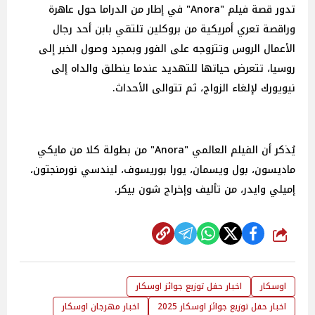
تدور قصة فيلم "Anora" في إطار من الدراما حول عاهرة
وراقصة تعري أمريكية من بروكلين تلتقي بابن أحد رجال
الأعمال الروس وتتزوجه على الفور وبمجرد وصول الخبر إلى
روسيا، تتعرض حياتها للتهديد عندما ينطلق والداه إلى
نيويورك لإلغاء الزواج، ثم تتوالى الأحداث.
يُذكر أن الفيلم العالمي "Anora" من بطولة كلا من مايكي
ماديسون، بول ويسمان، يورا بوريسوف، ليندسي نورمنجتون،
إميلي وايدر، من تأليف وإخراج شون بيكر.
شارك
اوسكار
اخبار حفل توزيع جوائز اوسكار
اخبار حفل توزيع جوائز اوسكار 2025
اخبار مهرجان اوسكار