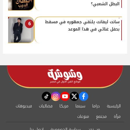
البطل الشعبي؟
سانت ليفانت يلتقي جمهوره في مسقط
6
بحفل غنائي في هذا الموعد
instagram
tiktok
youtube
twitter
facebook
الرئيسية
دراما
سينما
مزيكا
فضائيات
فيديوهات
مرأة
مجتمع
منوعات
من نحن
سياسة الخصوصية
اتصل بنا