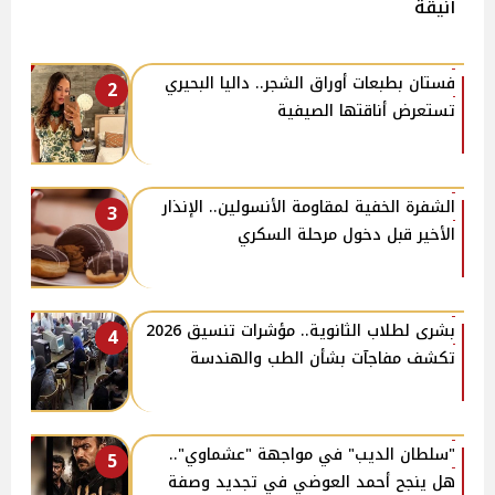
أنيقة
فستان بطبعات أوراق الشجر.. داليا البحيري
2
تستعرض أناقتها الصيفية
الشفرة الخفية لمقاومة الأنسولين.. الإنذار
3
الأخير قبل دخول مرحلة السكري
بشرى لطلاب الثانوية.. مؤشرات تنسيق 2026
4
تكشف مفاجآت بشأن الطب والهندسة
"سلطان الديب" في مواجهة "عشماوي"..
5
هل ينجح أحمد العوضي في تجديد وصفة