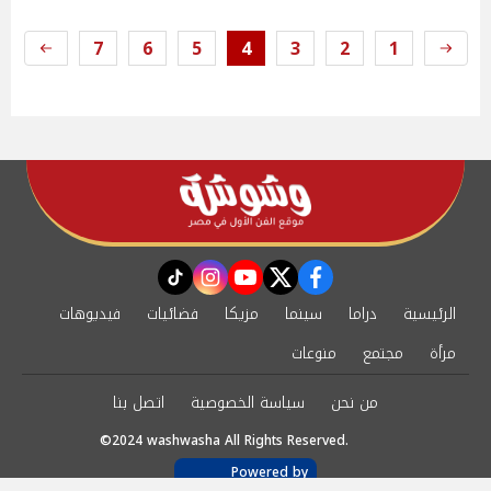
7
6
5
4
3
2
1
instagram
tiktok
youtube
twitter
facebook
الرئيسية
دراما
سينما
مزيكا
فضائيات
فيديوهات
مرأة
مجتمع
منوعات
من نحن
سياسة الخصوصية
اتصل بنا
©2024 washwasha All Rights Reserved.
Powered by