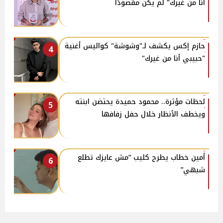
أنا من غيرك" لم يكن مقصودًا
حازم إكس يكشف لـ"وشوشة" كواليس أغنية
4
"حبيبي أنا من غيرك"
لحظات مؤثرة.. محمود حميدة يحتضن ابنته
5
ويخطف الأنظار خلال حفل زفافها
أمين خطاب يطرح كليب “مش عايزك تطلع
6
شبهي”