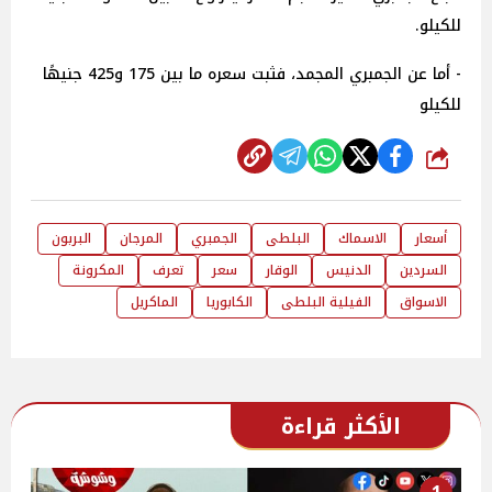
للكيلو.
- أما عن الجمبري المجمد، فثبت سعره ما بين 175 و425 جنيهًا
للكيلو
شارك
أسعار
الاسماك
البلطى
الجمبري
المرجان
البربون
السردين
الدنيس
الوقار
سعر
تعرف
المكرونة
الاسواق
الفيلية البلطى
الكابوريا
الماكريل
الأكثر قراءة