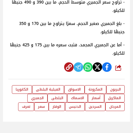
- تراوح سعر الجمبري متوسط الحجم، ما بين 390 و 490 جنيهًا
للكيلو.
- بلغ الجمبري صغير الحجم، سعرًا يتراوح ما بين 170 و 350
جنيهًا للكيلو.
- أما عن الجمبري المجمد، فثبت سعره ما بين 175 و 425 جنيهًا
للكيلو.
شارك
البربون
المكرونة
الاسواق
الفيلية البلطى
الكابوريا
الماكريل
أسعار
الاسماك
البلطى
الجمبري
المرجان
السردين
الدنيس
الوقار
سعر
تعرف