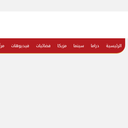
الرئيسية
دراما
سينما
مزيكا
فضائيات
فيديوهات
مرأ