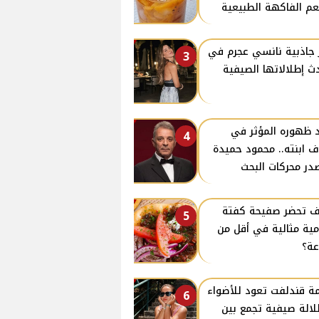
م الفاكهة الطبيعية
جاذبية نانسي عجرم في
3
ث إطلالاتها الصيفية
 ظهوره المؤثر في
4
ف ابنته.. محمود حميدة
در محركات البحث
 تحضر صفيحة كفتة
5
ية مثالية في أقل من
ة؟
ة قندلفت تعود للأضواء
6
لالة صيفية تجمع بين