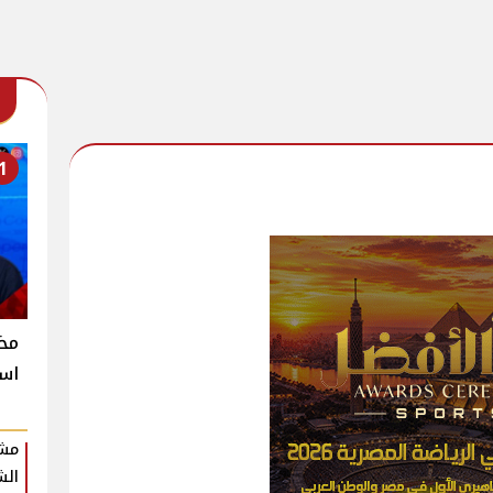
1
است
مشر
الش