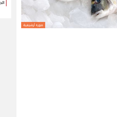
الج
صورة أرشيفية