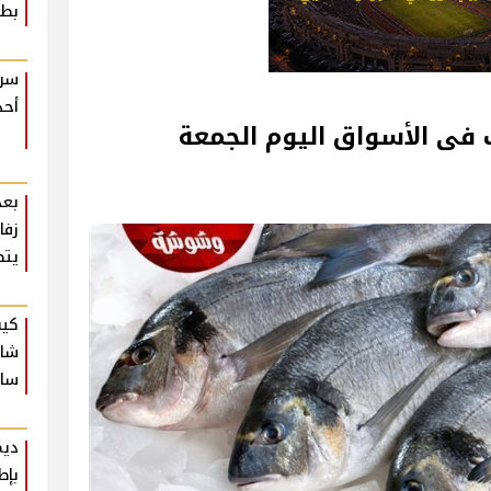
بطع
سر 
أحد
 فى الأسواق اليوم الجمعة
بعد
زفا
يتص
كيف
شام
ساع
ديم
بإط