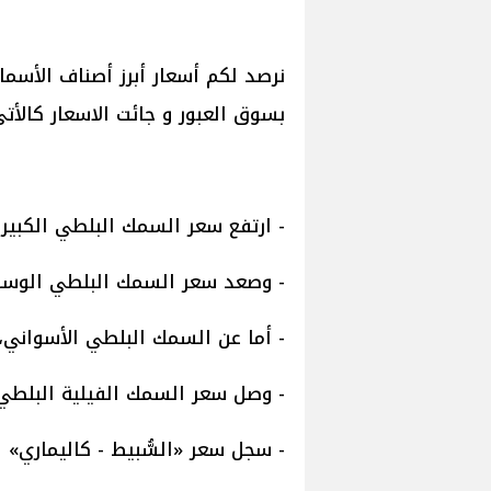
نرصد لكم أسعار أبرز أصناف الأسماك
بسوق العبور و جائت الاسعار كالأتى
- ارتفع سعر السمك البلطي الكبير اليوم، ليتراوح 
- وصعد سعر السمك البلطي الوسط، عند ما بين 82 و
- أما عن السمك البلطي الأسواني، فثبت سعره اليو
- وصل سعر السمك الفيلية البلطي المجمد، إلى ما
- سجل سعر «السُّبيط - كاليماري» اليوم، ما يت