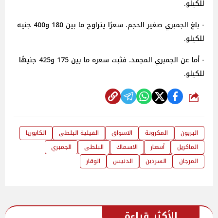
للكيلو.
- بلغ الجمبري صغير الحجم، سعرًا يتراوح ما بين 180 و400 جنيه
للكيلو.
- أما عن الجمبري المجمد، فثبت سعره ما بين 175 و425 جنيهًا
للكيلو.
شارك
البربون
المكرونة
الاسواق
الفيلية البلطى
الكابوريا
الماكريل
أسعار
الاسماك
البلطى
الجمبري
المرجان
السردين
الدنيس
الوقار
الأكثر قراءة