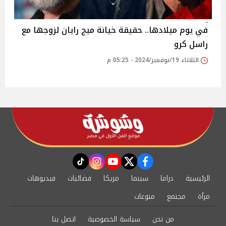
في يوم ميلادها.. حقيقة خيانة ميج رايان لزوجها مع
راسل كرو
الثلاثاء 19/نوفمبر/2024 - 05:25 م
instagram
tiktok
youtube
twitter
facebook
الرئيسية
دراما
سينما
مزيكا
فضائيات
فيديوهات
مرأة
مجتمع
منوعات
من نحن
سياسة الخصوصية
اتصل بنا