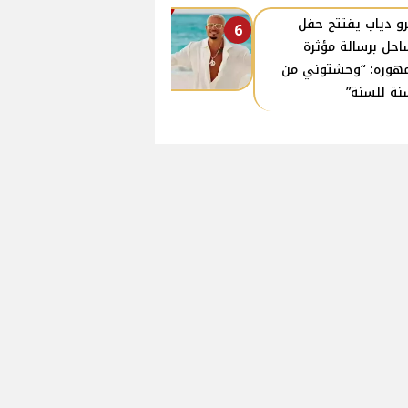
و دياب يفتتح حفل
6
احل برسالة مؤثرة
هوره: “وحشتوني من
نة للسنة”