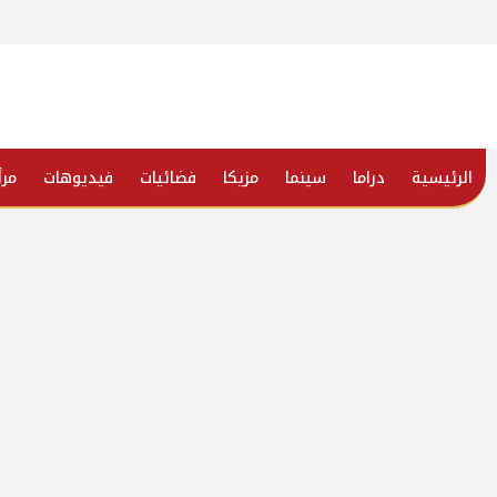
الرئيسية
دراما
سينما
مزيكا
فضائيات
فيديوهات
مرأ