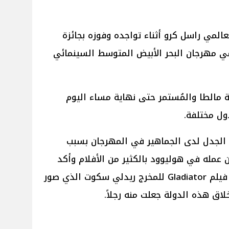
عالمي راسل كرو أثناء تواجده وفوزه بجائزة
في مهرجان البحر الأبيض المتوسط السينمائي
نة مالطا والمُستمر حتى نهاية مساء اليوم
ول مختلفة.
 الجدل لدى الجماهير في المهرجان بسبب
 عمله في هوليوود بالكثير من الأفلام وأكد
كرو أنه لم يقدم أي فيلماً جيداً إلا فيلم Gladiator للمخرج ريدلي سكوت الذي صور
اق هذه الدولة جعلت منه رجلاً.