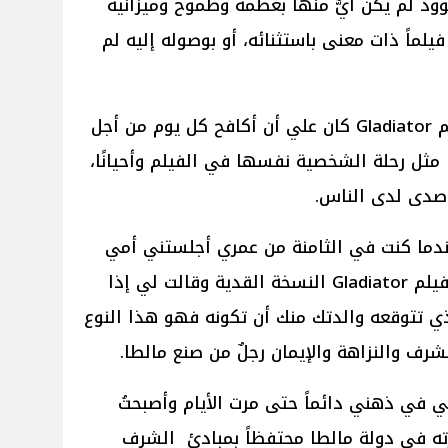
ود لم يكن أيٌّ منها بعظمة وطموح وميزانية
لماً ذات معنى باستثنائه، أو بوصوله إليه لم
وتابع راسل كرو: من أجل تصوير فيلم Gladiator كان علي أن أكافح كل يوم من أجل
 مثل رحلة الشخصية نفسها في الفيلم وأحيانًا،
صدى لدى الناس.
عندما كنت في الثامنة من عمري أجلستني أمي
أمام التلفاز وشغّلت شريط فيديو لفيلم Gladiator النسخة القدية وقالت لي إذا
ذي تتوقعه والدتك منك أن تكونه فهو هذا النوع
شرف والنزاهة والإيمان رجلٌ من صنع مالطا.
 في ذهني دائماً حتى مرت الأيام وأصبحتُ
مت فيلم Gladiator وصورته في دولة مالطا محتفظاً بمبادئ الشرف