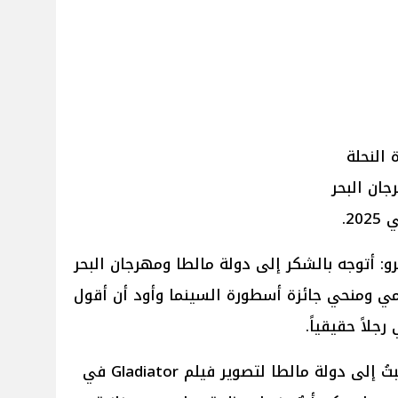
 النحلة
ان البحر
2.
Va قال راسل كرو: أتوجه بالشكر إلى دولة مالطا ومهرجان البحر
مي ومنحي جائزة أسطورة السينما وأود أن أقول
لاً حقيقياً.
وأضاف راسل كرو: قبل 26 عاماً ذهبتُ إلى دولة مالطا لتصوير فيلم Gladiator في