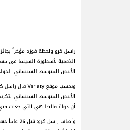
راسل كرو ولحظة فوزه مؤخراً بجائزة
الذهبية لأسطورة السينما في مهرج
الأبيض المتوسط السينمائي الدولي 025
وبحسب موقع riety
الأبيض المتوسط السينمائي لتكري
أن دولة مالطا هي التي جعلت مني رج