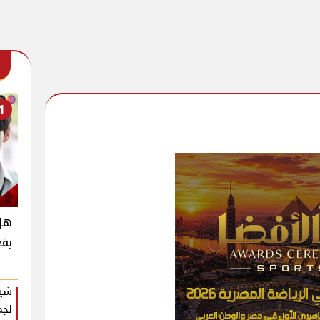
1
بفع
شير
لجم