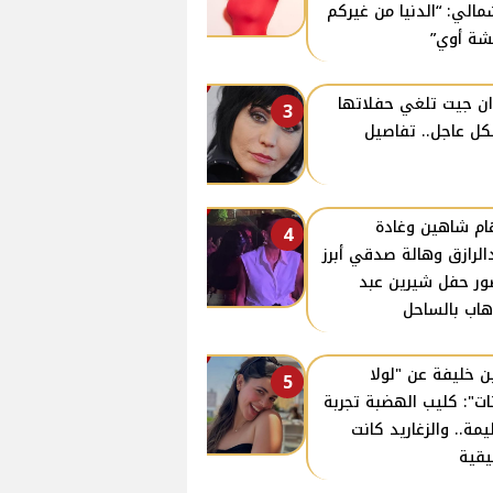
مالي: “الدنيا من غيركم
ة أوي”
ن جيت تلغي حفلاتها
3
ل عاجل.. تفاصيل
ام شاهين وغادة
4
الرازق وهالة صدقي أبرز
ر حفل شيرين عبد
هاب بالساحل
ن خليفة عن "لولا
5
نات": كليب الهضبة تجربة
مة.. والزغاريد كانت
قية