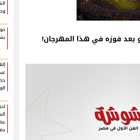
الش
وحش
جوا
 بعد فوزه في هذا المهرجان!
بشك
إله
عبد
حضو
الو
لجي
الب
عظي
حقي