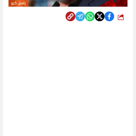
راسل كرو
شارك