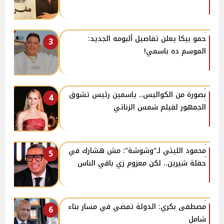
حمو بيكا يعلن تفاصيل ألبومه الجديد:
3
الموسم ده باسمي!
بصورة من الكواليس.. ياسمين رئيس تشوق
4
الجمهور لفيلم شمس الزناتي
محمود الليثي لـ"وشوشة": مش هشارك في
5
حفلة شيرين.. لكن معزوم زي باقي الناس
مصطفى بكري: الدولة تمضي في مسار بناء
6
شامل