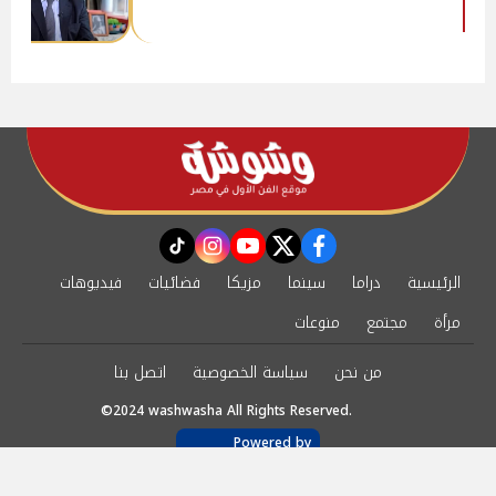
instagram
tiktok
youtube
twitter
facebook
الرئيسية
دراما
سينما
مزيكا
فضائيات
فيديوهات
مرأة
مجتمع
منوعات
من نحن
سياسة الخصوصية
اتصل بنا
©2024 washwasha All Rights Reserved.
Powered by