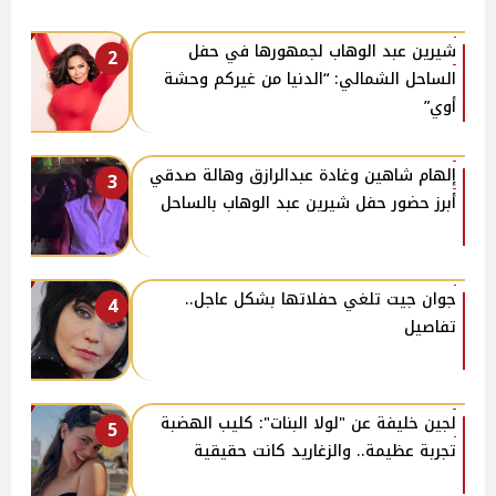
شيرين عبد الوهاب لجمهورها في حفل
2
الساحل الشمالي: “الدنيا من غيركم وحشة
أوي”
إلهام شاهين وغادة عبدالرازق وهالة صدقي
3
أبرز حضور حفل شيرين عبد الوهاب بالساحل
جوان جيت تلغي حفلاتها بشكل عاجل..
4
تفاصيل
لجين خليفة عن "لولا البنات": كليب الهضبة
5
تجربة عظيمة.. والزغاريد كانت حقيقية