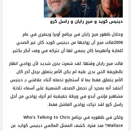
دينيس كويد و ميج رايان و راسل كرو
وخلال ظهور ميج رايان في برنامج أوبرا وينفري في عام
2006قالت ميج أن زواجها من دينيس كويد كان غير الصحي
للغاية وأنهربما كان ينبغي لها أن تتركه في وقت أبكر بكثير.
قالت ميج رايان وقتها: لقد شعرت بحزن شديد لأن زواجي انهار
بالطريقة التي بدى عليه لم يكن الأمر يتعلق برجل آخر كان
الأمر يتعلق فقط بما لا أستطيع تحمله أثناء علاقتي بـ دينيس
أعتقد أنه بمجرد أن تحصل الصحف الشعبية على أسماء ثلاثة
مشاهير فإنني أبدو في ورطة حقيقية لم أترك زواجي من أجل
راسل كرو لقد تركت زواجي الفاشل فقط.
ولكن في ظهوره في برنامج Who’s Talking to Chris
Wallace؟ منذ فترة، كشف الممثل العالمي دينيس كوايد عن