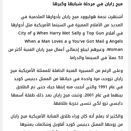
ميج رايان في مرحلة شبابها وكبرها
أشتهرت نجمة هوليوود ميج رايان بأدوارها الملحمية في
العديد من الأفلام المميزة في السينما الأمريكية مثل أدوارها
في أفلام Top Gun و When Harry Met Sally و City of
Angels و You've Got Mail و When a Man Loves a
Woman، وغيرهم ليبلغ إجمالي أعمال ميج رايان الفنية أكثر من
53 عملاً في السينما والدراما.
وعلى الرغم من المسيرة الفنية الحافلة للممثلة الأمريكية ميج
رايان تزوجت مرة واحدة في حياتها من الممثل دينيس كويد
في عام 1991 والتي أنجبت منه إبنها جيك حتى تم الطلاق
بينهما في عام 2001، وتبنت ميج رايان بعد ذلك طفلة أسمها
دايسي ترو لكي تنسى تجربة طلاقها.
والكثير لا يعلم أنه كان وراء طلاق الفنانة الأمريكية ميج رايان
من زوجها الممثل دينيس كويد أقاويل وشائعات يعتبرها