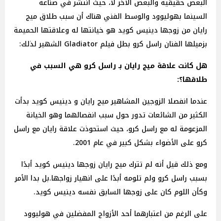
البعض حقيقية والبعض الآخر لا، حيثُ أنتشر في صناعة
السينما بهوليوود والوسط الفني هناك أن سبب طلاق ميج
رايان من زوجها دينيس كويد هو خيانتها له وعلاقتها الحميمة
بزميلها الفنان راسل كرو بطل فيلم Gladiator الشهير لذلك:
هل كانت علاقة ميج رايان بـ راسل كرو هي السبب في
طلاقها؟:
عندما انفصلا الزوجين المشاهير ميج رايان و دينيس كويد بدأت
الكثير من الشائعات تدور حول سبب انفصالهما وهو الخيانة
المزعومة له مع راسل كرو، حيث استحوذت علاقة رايان مع راسل
كرو على الأضواء بشكل كبير في عام 2001.
ومع ذلك قيل أنه لم تترك ميج رايان زوجها دينيس كويد أبدًا
بسبب راسل كرو ولم تلومه أبدًا على انهيار زواجها.بل بدا الأمر
وكأن اللوم كان على زوجها السابق نفسه دينيس كويد.
على الرغم من اعتبارهما أحد الأزواج المفضلين في هوليوود