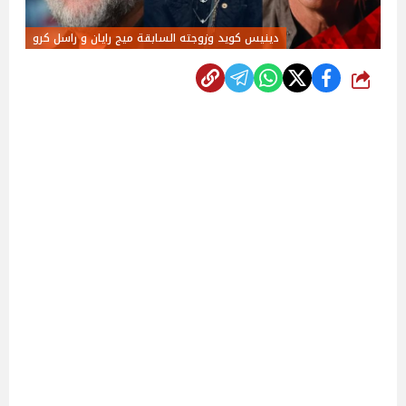
دينيس كويد وزوجته السابقة ميج رايان و راسل كرو
شارك