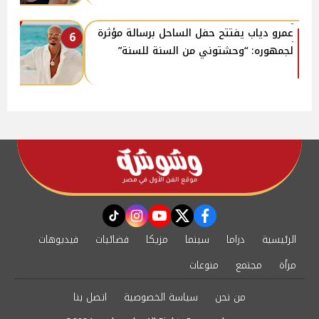
عمرو دياب يفتتح حفل الساحل برسالة مؤثرة
6
لجمهوره: “وحشتوني من السنة للسنة”
instagram
tiktok
youtube
twitter
facebook
الرئيسية
دراما
سينما
مزيكا
فضائيات
فيديوهات
مرأة
مجتمع
منوعات
من نحن
سياسة الخصوصية
اتصل بنا