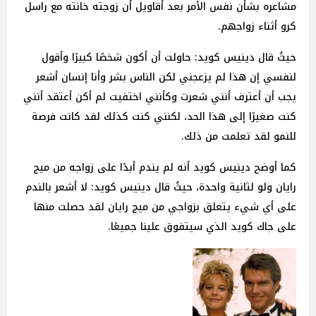
مشاعره بشأن نفس الأمر بعد أقاويل أن زوجته خانته مع راسل
كرو أثناء زواجهم.
حيثُ قال دينيس كويد: حاولت أن أكون شخصًا كبيرًا وأقول
لنفسي إن هذا لم يزعجني لكن الناس بشر وأنا إنسان أشعر
يجب أن أعترف أنني شعرت وكأنني اختفيت لم أكن أعتقد أنني
كنت صغيرًا إلى هذا الحد، لكنني كنت كذلك لقد كانت فرصة
للنمو لقد تعلمت من ذلك.
كما أوضح دينيس كويد أنه لم يندم أبدًا على زواجه من ميج
رايان ولو لثانية واحدة، حيثُ قال دينيس كويد: لا أشعر بالندم
على أي شيء يتعلق بزواجي من ميج رايان لقد حصلت منها
على جاك كويد الذي سيتفوق علينا جميعًا.