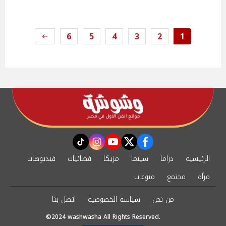
6
5
4
3
2
1
instagram
tiktok
youtube
twitter
facebook
الرئيسية
دراما
سينما
مزيكا
فضائيات
فيديوهات
مرأة
مجتمع
منوعات
من نحن
سياسة الخصوصية
اتصل بنا
©2024 washwasha All Rights Reserved.