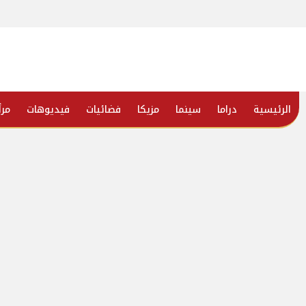
الرئيسية
دراما
سينما
مزيكا
فضائيات
فيديوهات
مرأ