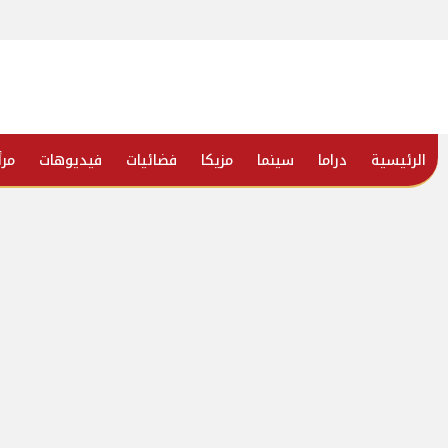
الرئيسية
دراما
سينما
مزيكا
فضائيات
فيديوهات
مرأ