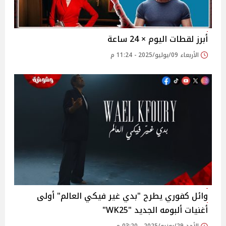
أبرز لقطات اليوم × 24 ساعة‎‎‎
الأربعاء 09/يوليو/2025 - 11:24 م
وائل كفوري يطرح "بدي غير فيكي العالم" أولى
أغنيات ألبومه الجديد WK25"‎"