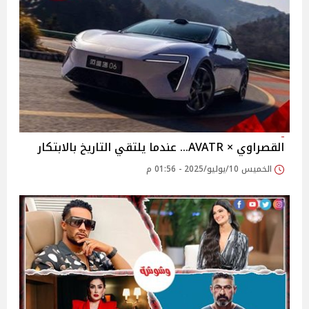
القصراوي × AVATR… عندما يلتقي التاريخ بالابتكار
الخميس 10/يوليو/2025 - 01:56 م