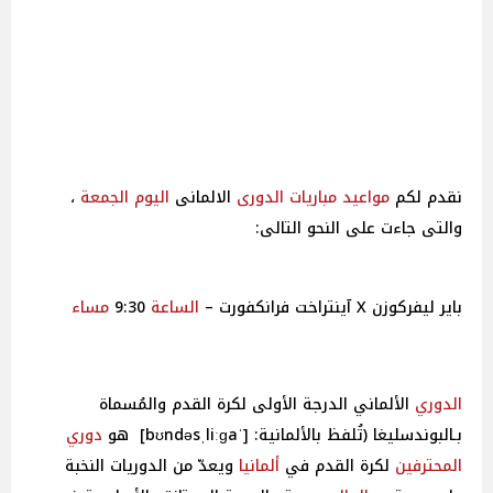
نقدم لكم
مواعيد
مباريات
الدورى
الالمانى
اليوم
الجمعة
،
والتى جاءت على النحو التالى:
باير ليفركوزن X آينتراخت فرانكفورت –
الساعة
9:30
مساء
الدوري
الألماني الدرجة الأولى لكرة القدم والمُسماة
بـالبوندسليغا (تُلفظ بالألمانية: [ˈbʊndəsˌliːɡa] هو
دوري
المحترفين
لكرة القدم في
ألمانيا
ويعدّ من الدوريات النخبة