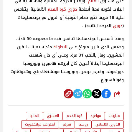
على مستوى
العالم
. ويعتبر الدرجة الممتازة والأساسية في
البلاد، لكونه قمة أنظمة
دوري كرة القدم
الألمانية. يتنافس
عليه 18 فريقا تتبع نظام الترقية أو النزول مع بوندسليغا 2
(
دوري
الدرجة الثانية) .
ومنذ تأسيس البوندسليغا تنافس فيه ما مجموعه 50 ناديًا.
وهيمن نادي بايرن ميونخ على
البطولة
منذ سبعينات القرن
العشرين، وفاز باللقب 31 مرة. وعلى أي حال شهدت
البوندسليغا أبطالاً آخرين كان أبرزهم هامبورغ وبوروسيا
دورتموند، وفيردر بريمن، وبوروسيا مونشنغلادباخ، وشتوتغارت
وفولفسبورغ.
شارك
مباريات
مواعيد
كرة القدم
العشري
المانيا
الدورى الالمانى
روسيا
تعرف
آينتراخت فرانكفورت