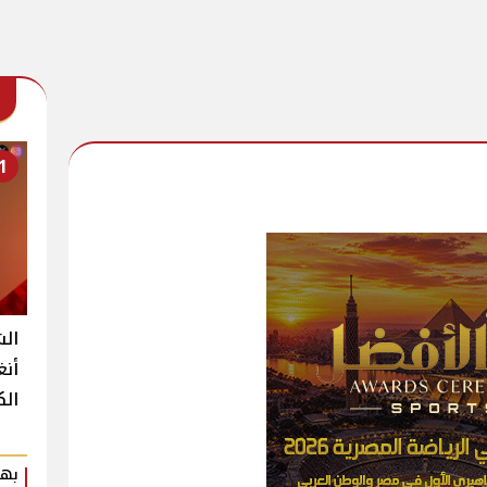
1
الش
أنغ
الك
بهي