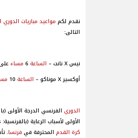
نقدم لكم
مواعيد
مباريات
الدوري 
التالى:
نيس X نانت –
الساعة
6
مساء
على قناة  4
أوكسير X موناكو –
الساعة
10
مسا
الدوري
الفرنسي الدرجة الأولى (بالفرنسية: 1
الأولى لأسباب الرعاية (بالفرنسية: Ligue 1 McDonald's)‏ هو
كرة القدم
المحترفة في
فرنسا