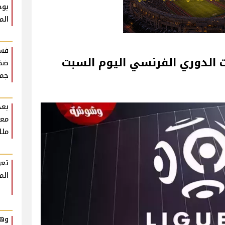
بوح
الم
فست
 الدوري الفرنسي اليوم السبت
ضخم
جمه
بعد
معل
ملك
تعر
الم
وهم