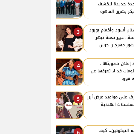
دة جديدة للكشف
بكر بشرق القاهرة
ان أسود وأكمام بورود
3
ة.. عبير نعمة تبهر
ور مهرجان جرش
 إعلان خطوبتها..
4
ومات قد لا تعرفها عن
 قورة
ف على مواعيد عرض أبرز
5
سلسلات الهندية
 النيكوتين.. كيف
6