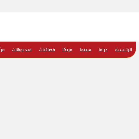
الرئيسية
دراما
سينما
مزيكا
فضائيات
فيديوهات
مرأ