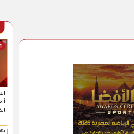
1
الش
أنغ
الك
بهي