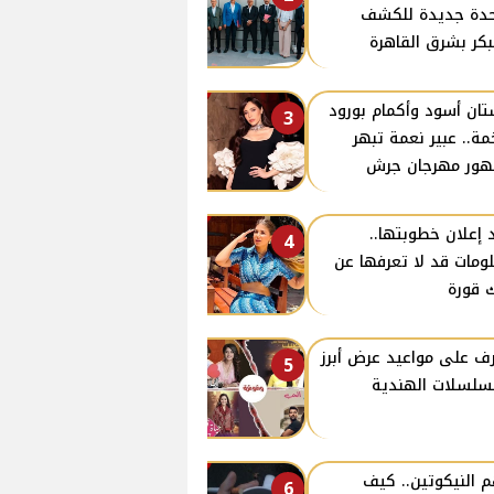
دة جديدة للكشف
بكر بشرق القاهرة
ان أسود وأكمام بورود
3
ة.. عبير نعمة تبهر
ور مهرجان جرش
 إعلان خطوبتها..
4
ومات قد لا تعرفها عن
 قورة
ف على مواعيد عرض أبرز
5
سلسلات الهندية
 النيكوتين.. كيف
6