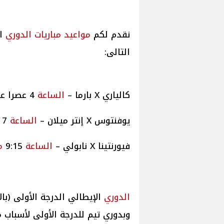
نقدم لكم
مواعيد
مباريات
الدوري
ال
التالى:
كالياري X بارما –
الساعة
4 عصرا على قناة AD Sports 1 HD
يوفنتوس X إنتر ميلان –
الساعة
7
فيورنتينا X نابولي –
الساعة
9:15
م
الدوري
وبدوري تيم للدرجة الأولى لأسباب متعلقة بالرعا