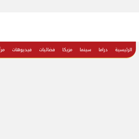
الرئيسية
دراما
سينما
مزيكا
فضائيات
فيديوهات
مرأ