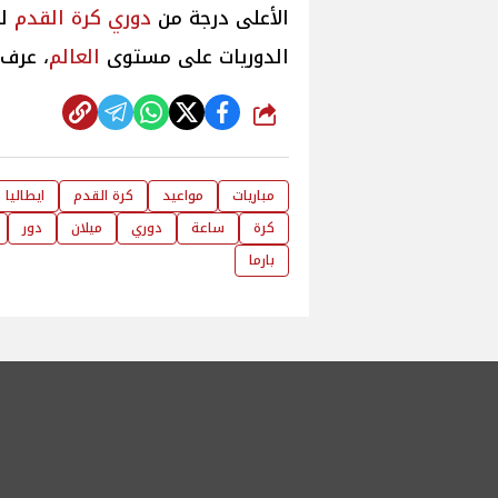
الأعلى درجة من
دوري كرة القدم
لل
الدوريات على مستوى
العالم
، عرف ا
شارك
مباريات
مواعيد
كرة القدم
ايطاليا
كرة
ساعة
دوري
ميلان
دور
بارما