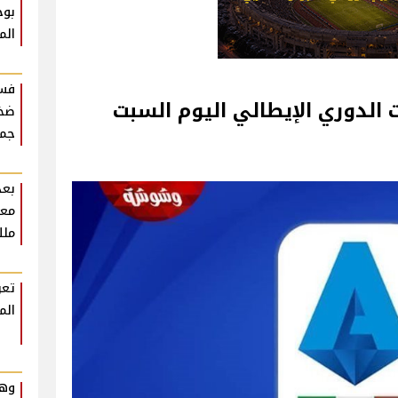
بوح
الم
فست
 الدوري الإيطالي اليوم السبت
ضخم
جمه
بعد
معل
ملك
تعر
الم
وهم