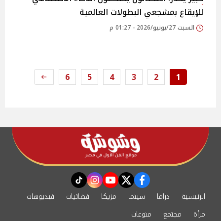
للإيقاع بمشجعي البطولات العالمية
السبت 27/يونيو/2026 - 01:27 م
6
5
4
3
2
1
instagram
tiktok
youtube
twitter
facebook
الرئيسية
دراما
سينما
مزيكا
فضائيات
فيديوهات
مرأة
مجتمع
منوعات