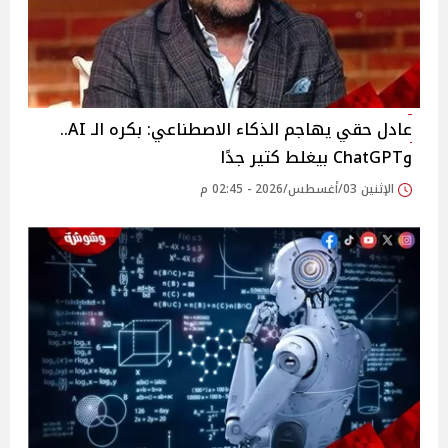
عادل حقي يهاجم الذكاء الاصطناعي: بكره الـ AI..
وChatGPT بيغلط كتير جدًا
الإثنين 03/أغسطس/2026 - 02:45 م