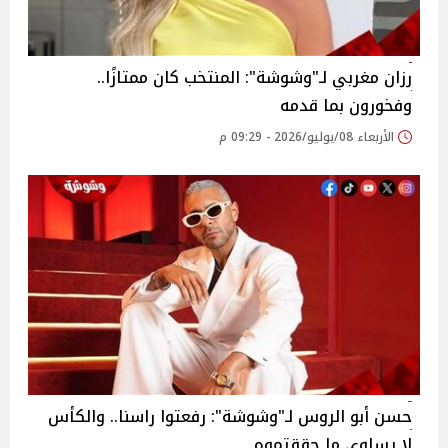
رزان مغربي لـ"وشوشة": المنتخب كان ممتازًا..
وفخورون بما قدمه
الأربعاء 08/يوليو/2026 - 09:29 م
حسن أبو الروس لـ"وشوشة": رفعتوا راسنا.. والكأس
لا يساوي ما حققتموه