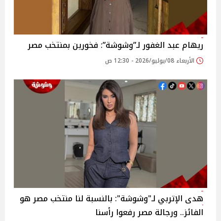
ريهام عبد الغفور لـ”وشوشة”: فخورين بمنتخب مصر
الأربعاء 08/يوليو/2026 - 12:30 ص
هدى الإتربي لـ"وشوشة": بالنسبة لنا منتخب مصر هو
الفائز.. ورجالة مصر رفعوا رأسنا