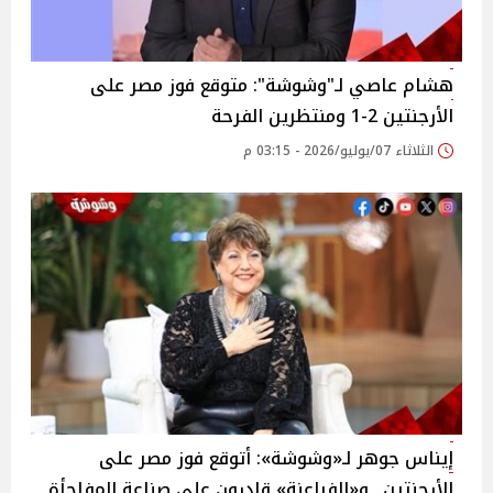
هشام عاصي لـ"وشوشة": متوقع فوز مصر على
الأرجنتين 2-1 ومنتظرين الفرحة
الثلاثاء 07/يوليو/2026 - 03:15 م
إيناس جوهر لـ«وشوشة»: أتوقع فوز مصر على
الأرجنتين.. و«الفراعنة» قادرون على صناعة المفاجأة