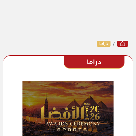
دراما
دراما