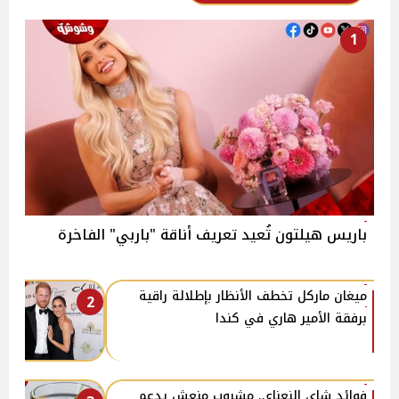
1
باريس هيلتون تُعيد تعريف أناقة "باربي" الفاخرة
ميغان ماركل تخطف الأنظار بإطلالة راقية
2
برفقة الأمير هاري في كندا
فوائد شاي النعناع.. مشروب منعش يدعم