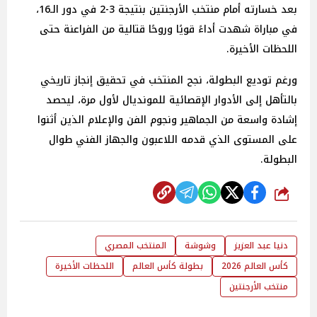
بعد خسارته أمام منتخب الأرجنتين بنتيجة 3-2 في دور الـ16،
في مباراة شهدت أداءً قويًا وروحًا قتالية من الفراعنة حتى
اللحظات الأخيرة.
ورغم توديع البطولة، نجح المنتخب في تحقيق إنجاز تاريخي
بالتأهل إلى الأدوار الإقصائية للمونديال لأول مرة، ليحصد
إشادة واسعة من الجماهير ونجوم الفن والإعلام الذين أثنوا
على المستوى الذي قدمه اللاعبون والجهاز الفني طوال
البطولة.
شارك
دنيا عبد العزيز
وشوشة
المنتخب المصري
كأس العالم 2026
بطولة كأس العالم
اللحظات الأخيرة
منتخب الأرجنتين