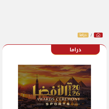
دراما
دراما