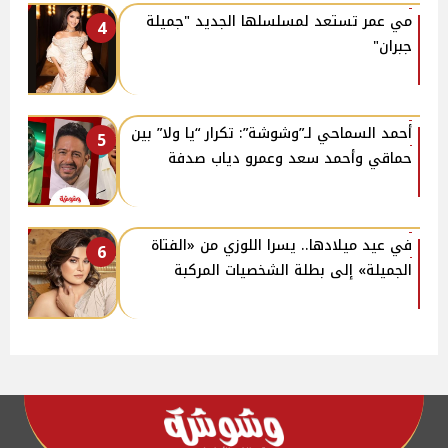
مي عمر تستعد لمسلسلها الجديد "جميلة
4
جبران"
أحمد السماحي لـ”وشوشة”: تكرار “يا ولا” بين
5
حماقي وأحمد سعد وعمرو دياب صدفة
في عيد ميلادها.. يسرا اللوزي من «الفتاة
6
الجميلة» إلى بطلة الشخصيات المركبة