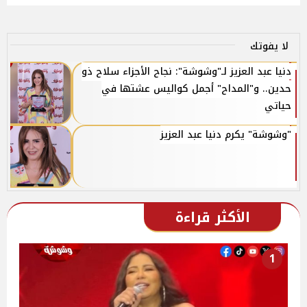
لا يفوتك
دنيا عبد العزيز لـ"وشوشة": نجاح الأجزاء سلاح ذو
حدين.. و"المداح" أجمل كواليس عشتها في
حياتي
"وشوشة" يكرم دنيا عبد العزيز
الأكثر قراءة
1