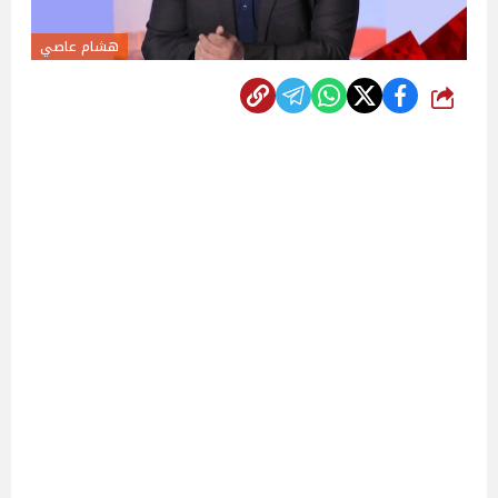
هشام عاصي
شارك