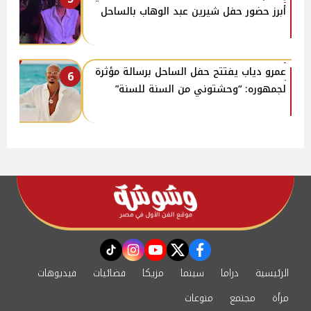
أبرز حضور حفل شيرين عبد الوهاب بالساحل
عمرو دياب يفتتح حفل الساحل برسالة مؤثرة
6
لجمهوره: “وحشتوني من السنة للسنة”
instagram
tiktok
youtube
twitter
facebook
الرئيسية
دراما
سينما
مزيكا
فضائيات
فيديوهات
مرأة
مجتمع
منوعات