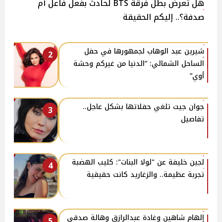
هل تعرض بطل فرقة BTS لحادث بفعل فاعل أم
صدفة؟.. إليكم الحقيقة
شيرين عبد الوهاب لجمهورها في حفل
2
الساحل الشمالي: “الدنيا من غيركم وحشة
أوي”
جوان جيت تلغي حفلاتها بشكل عاجل..
3
تفاصيل
لجين خليفة عن "لولا البنات": كليب الهضبة
4
تجربة عظيمة.. والزغاريد كانت حقيقية
إلهام شاهين وغادة عبدالرازق وهالة صدقي
5