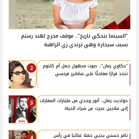
"السينما بتحكي تاريخ".. موقف محرج لهند رستم
بسبب سيجارة وهي ترتدي زي الراهبة
"حكاوي زمان".. صوت مجهول جعل أم كلثوم
2
تتخذ قرارًا مفاجئًا على شاطئ فرنسي
حواديت زمان.. أنور وجدي من مليارات العقارات
3
إلى ملايين عجزت عن شراء الحياة
تامر حسني يحيي حفلا غنائيا في رأس
4