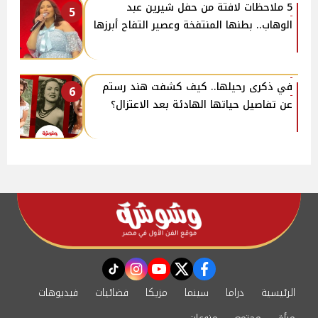
5 ملاحظات لافتة من حفل شيرين عبد
5
الوهاب.. بطنها المنتفخة وعصير التفاح أبرزها
في ذكرى رحيلها.. كيف كشفت هند رستم
6
عن تفاصيل حياتها الهادئة بعد الاعتزال؟
instagram
tiktok
youtube
twitter
facebook
الرئيسية
دراما
سينما
مزيكا
فضائيات
فيديوهات