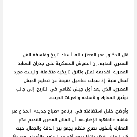
قال الدكتور عمر المعتز بالله، أستاذ تاريخ وفلسفة الفن
المصري القديم، إن النقوش العسكرية على جدران المعابد
المصرية القديمة تمثل وثائق تاريخية متكاملة، وليست مجرد
أعمال فنية، إذ سجلت تفاصيل دقيقة عن تنظيم الجيش
المصري، الذي يعد أول جيش نظامي في التاريخ، إلى جانب
توثيق المعارك والأسلحة والعربات الحربية.
وأوضح، خلال استضافته في برنامج «صباح جديد»، المذاع عبر
شاشة «القاهرة الإخبارية»، أن الفنان المصري القديم قدّم
المعارك بأسلوب بصري منظم يجمع بين الدقة والجمال، حيث
كان الملك يظهر دائمًا بحجم أكبر من الجنود والأعداء، ممسكًا