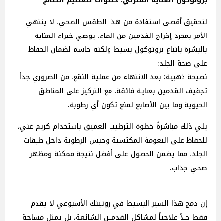
بروتوكول العناية المنزلي: خطوات لتعظيم النتائج
لتحقيق أقصى استفادة من هذا الطقس الصحي، لا ينتهي
الأمر بمجرد إخراج القدمين من الماء. يوصي خبراء العناية
بالبشرة باتباع بروتوكول بسيط ولكنه حاسم لضمان الحفاظ
على صحة الجلد:
نصيحة
ذهبية
:
بعد الانتهاء من عملية النقع، من الضروري جداً
تجفيف القدمين بعناية فائقة، مع التركيز على المناطق
الحيوية وما بين الأصابع لمنع تكون أي رطوبة.
يلي ذلك مباشرةً خطوة الترطيب العميق باستخدام كريم غني،
للحفاظ على النعومة المكتسبة وحبس الرطوبة داخل طبقات
الجلد، مما يضمن الحصول على أفضل نتيجة ممكنة ومظهر
صحي جذاب.
إن دمج هذا السير البسيط في روتينك الأسبوعي لا يقدم
فقط حلاً علاجياً لمشاكل القدمين الشائعة، بل يمثل مساحة