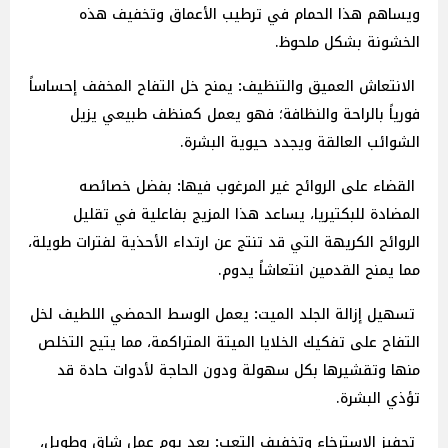
ويساهم هذا الحمام في ترطيب الأعماق وتخفيف هذه
الخشونة بشكل ملحوظ.
الانتعاش
العميق
والتنظيف
:
يمنح خل التفاح المخفف إحساساً
فورياً بالراحة والنظافة؛ فهو يعمل كمنظف طبيعي يزيل
الشوائب العالقة ويجدد حيوية البشرة.
القضاء
على
الروائح
غير
المرغوب
فيها
:
بفضل خصائصه
المضادة للبكتيريا، يساعد هذا المزيج بفاعلية في تقليل
الروائح الكريهة التي قد تنتج عن ارتداء الأحذية لفترات طويلة،
مما يمنح القدمين انتعاشاً يدوم.
تسهيل
إزالة
الجلد
الميت
:
يعمل الوسط الحمضي اللطيف لخل
التفاح على تفكيك الخلايا الميتة المتراكمة، مما يتيح التخلص
منها وتقشيرها بكل سهولة ودون الحاجة لأدوات حادة قد
تؤذي البشرة.
تحفيز
الاسترخاء
وتخفيف
التعب
:
بعد يوم عمل شاق وطويل،