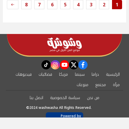
8
7
6
5
4
3
2
1
instagram
tiktok
youtube
twitter
facebook
الرئيسية
دراما
سينما
مزيكا
فضائيات
فيديوهات
مرأة
مجتمع
منوعات
من نحن
سياسة الخصوصية
اتصل بنا
©2024 washwasha All Rights Reserved.
Powered by