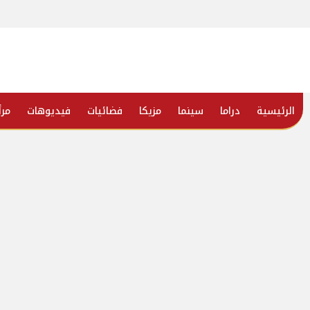
الرئيسية
دراما
سينما
مزيكا
فضائيات
فيديوهات
مرأ