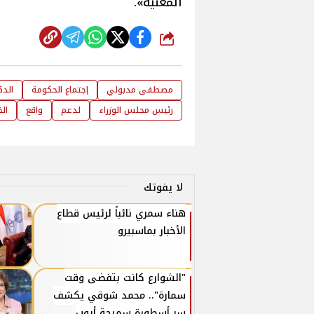
المعنية».
شارك
مصطفى مدبولي
إجتماع الحكومة
الد
رئيس مجلس الوزراء
لدعم
واقع
الخ
لا يفوتك
هناء سمري نائباً لرئيس قطاع
الأخبار بماسبيرو
"الشوارع كانت بتفضى وقت
سمارة".. محمد شوقي يكشف
سر أسطورة سميحة أيوب