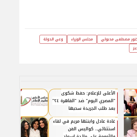
كتور مصطفى مدبولي
مجلس الوزراء
وعي الدولة
بز
الأعلى للإعلام: حفظ شكوى
"المصري اليوم" ضد "القاهرة ٢٤"
بعد طلب الجريدة سحبها
غادة عادل وابنتها مريم في لقاء
استثنائي.. كواليس الفن
والأمومة على مائدة إسعاد