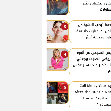
كل راينشتاين يثير
ساؤلات
مة ترطب البشرة من
3
الداخل.. 7 خيارات طبيعية
ارة وحيوية أكثر
س الحديدي عن ألبوم
4
روكي الجديد: وجعني
ا.. وأمير عيد يسير عكس
ار
مخرج Call Me by Your
5
Name و After the Hunt
ز بجائزة "فينيسيا
ينمائي"