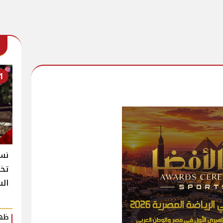
1
نسخ
تخط
الس
ظهو