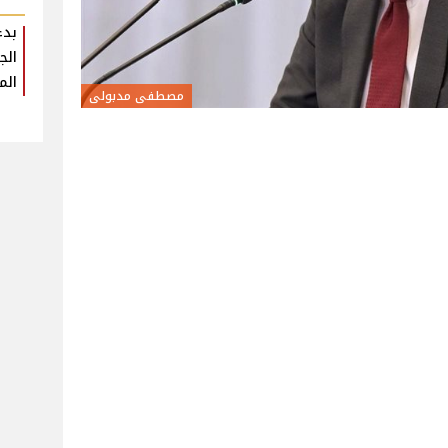
بدء
الم
مصطفى مدبولى