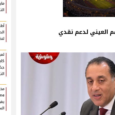
ماي
الت
أطع
عم العيني لدعم نقدي
لنض
لمي
كاي
جدً
التي
يفو
الس