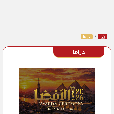
دراما
دراما