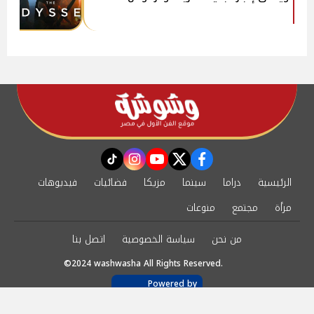
instagram
tiktok
youtube
twitter
facebook
الرئيسية
دراما
سينما
مزيكا
فضائيات
فيديوهات
مرأة
مجتمع
منوعات
من نحن
سياسة الخصوصية
اتصل بنا
©2024 washwasha All Rights Reserved.
Powered by