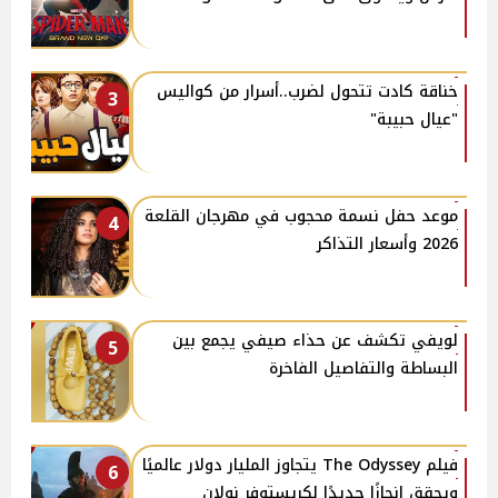
خناقة كادت تتحول لضرب..أسرار من كواليس
3
"عيال حبيبة"
موعد حفل نسمة محجوب في مهرجان القلعة
4
2026 وأسعار التذاكر
لويفي تكشف عن حذاء صيفي يجمع بين
5
البساطة والتفاصيل الفاخرة
فيلم The Odyssey يتجاوز المليار دولار عالميًا
6
ويحقق إنجازًا جديدًا لكريستوفر نولان