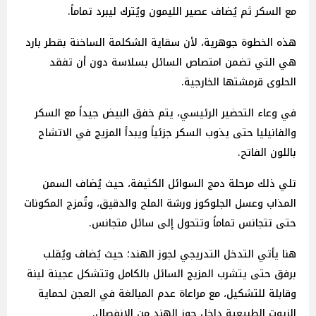
مع السكر ثم يُضاف عصير الليمون ويُترك ليبرد تماماً.
هذه الخطوة جوهرية، لأن سقاية الشكلمة الساخنة بقطر بارد
هي التي تضمن امتصاص السائل بسلاسة دون أن تفقد
الحلوى قرمشتها الخارجية.
في وعاء التحضير الرئيسي، يتم خفق البيض جيداً مع السكر
والفانيليا حتى يذوب السكر جزئياً ويبدأ المزيج في الاتشاح
باللون الفاتح.
تلي ذلك مرحلة دمج السوائل الكثيفة، حيث يُضاف السمن
المذاب وعسل الجلوكوز ورشة الملح والدقيق، وتُمزج المكونات
حتى تتجانس تماماً وتتحول إلى سائل متجانس.
هنا يأتي التدخل التدريجي لجوز الهند؛ حيث يُضاف ويُقلب
برفق حتى يتشرب المزيج السائل بالكامل وتتشكل عجينة لينة
وقابلة للتشكيل، مع مراعاة عدم المبالغة في العجن لحماية
الزيوت الطبيعية داخل جوز الهند من الانفصال.