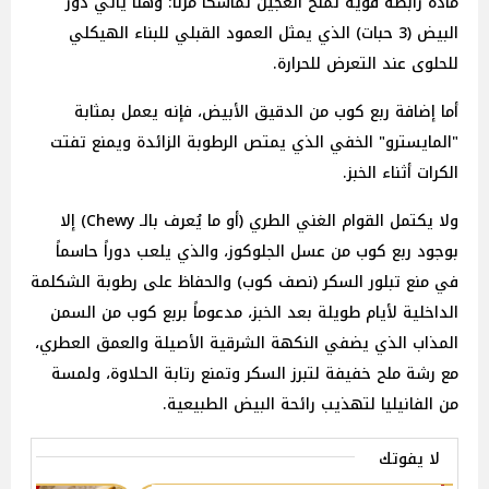
مادة رابطة قوية تمنح العجين تماسكاً مرناً؛ وهنا يأتي دور
البيض (3 حبات) الذي يمثل العمود القبلي للبناء الهيكلي
للحلوى عند التعرض للحرارة.
أما إضافة ربع كوب من الدقيق الأبيض، فإنه يعمل بمثابة
"المايسترو" الخفي الذي يمتص الرطوبة الزائدة ويمنع تفتت
الكرات أثناء الخبز.
ولا يكتمل القوام الغني الطري (أو ما يُعرف بالـ Chewy) إلا
بوجود ربع كوب من عسل الجلوكوز، والذي يلعب دوراً حاسماً
في منع تبلور السكر (نصف كوب) والحفاظ على رطوبة الشكلمة
الداخلية لأيام طويلة بعد الخبز، مدعوماً بربع كوب من السمن
المذاب الذي يضفي النكهة الشرقية الأصيلة والعمق العطري،
مع رشة ملح خفيفة لتبرز السكر وتمنع رتابة الحلاوة، ولمسة
من الفانيليا لتهذيب رائحة البيض الطبيعية.
لا يفوتك