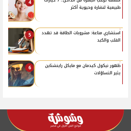
أطعمة ترطب البشرة من الداخل.. 7 خيارات
4
طبيعية لنضارة وحيوية أكثر
استشاري مناعة: مشروبات الطاقة قد تهدد
5
القلب والكبد
ظهور نيكول كيدمان مع مايكل راينشتاين
6
يثير التساؤلات