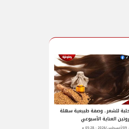
حلبة للشعر.. وصفة طبيعية سهلة
تين العناية الأسبوعي
05: م