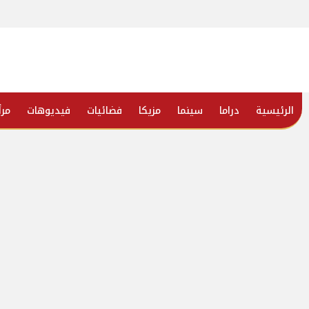
الرئيسية
دراما
سينما
مزيكا
فضائيات
فيديوهات
مرأ