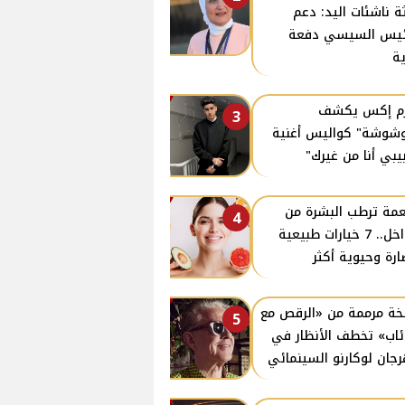
ة ناشئات اليد: دعم
ئيس السيسي دفعة
ة
زم إكس يكشف
3
وشوشة" كواليس أغنية
يبي أنا من غيرك"
مة ترطب البشرة من
4
الداخل.. 7 خيارات طبيعية
ارة وحيوية أكثر
ة مرممة من «الرقص مع
5
ئاب» تخطف الأنظار في
جان لوكارنو السينمائي