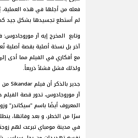
فعله من أجلها في هذه العملية، ي
لم أستطع تجسيدها بشكل جيد كم
آخر بل نسخة أصلية بقصة أصلية تُ
مع أفكاري في الفيلم مما أدى إلى 
ولذلك فشل فشلاً ذريعاً.
جدير با
آر موروجادوس، تدور قصة الفيلم ح
المعروف أيضًا باسم "سيكاندر" وزو
سرًا من الخطر، و بعد وفاتها، ين
في مدينة مومباي تبرعت لهم زوجته 
نفسه تهديدات من رجل سياسي شر