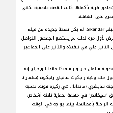
ُصادق قرية بأكملها كانت القصة عاطفية لكنني
خرج على الشاشة.
وتابع المخرج إيه آر موروجادوس: فيلم Sikandar، لم يكن نسخة جديدة من فيلم
عرض لأول مرة لذلك لم يستطع الجمهور التواصل
التأثير علي في تنفيذه والتأثير على الجماهير
لذكر أن فيلم Sikandar من بطولة سلمان خان و راشميكا ماندانا وإخراج إيه
ول ملك ولاية راجكوت سانجاي راجكوت (سلمان)،
جته سايشري (ماندانا)، هي ركيزة قوته، تحميه
طلق "سيكاندر" في مهمة لحماية ثلاثة أشخاص
الراحلة بأعضائها، بينما يواجه في الوقت
ير.