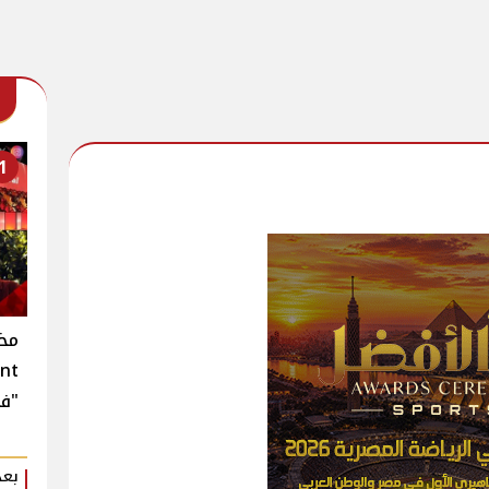
1
"في
بعد