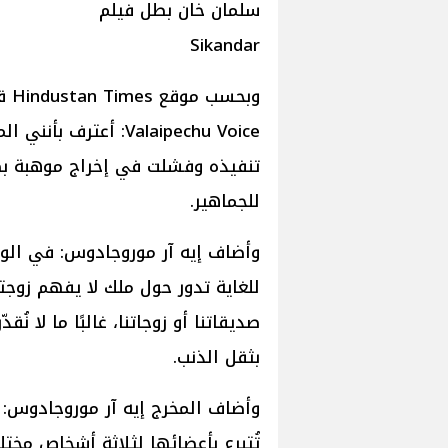
سلمان خان بطل فيلم
Sikandar
وبح
تنفيذه وفشلت في إخراج موهبة بط
للجماهير.
للغاية تدور حول ملك لا يفهم زوجته
صديقاتنا أو زوجاتنا، غالبًا ما لا نُ
بثقل الذنب.
تُتبرع بأعضائها لثلاثة أشخاص مخت