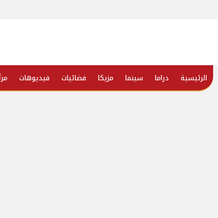
الرئيسية
دراما
سينما
مزيكا
فضائيات
فيديوهات
مرأ