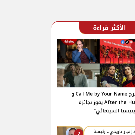
الأكثر قراءة
مخرج Call Me by Your Name و
After the Hunt يفوز بجائزة
نيسيا السينمائي"
 إنجاز تاريخي.. رئيسة
2