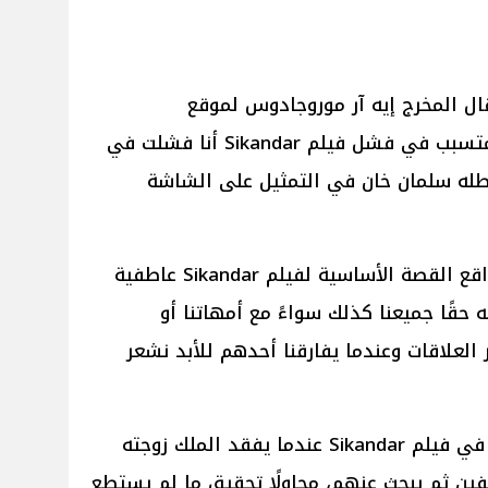
سب موقع Hindustan Times قال المخرج إيه آر موروجادوس لموقع
Valaipechu Voice: أعترف بأنني المتسبب في فشل فيلم Sikandar أنا فشلت في
له سلمان خان في التمثيل على الشاشة
وأضاف إيه آر موروجادوس: في الواقع القصة الأساسية لفيلم Sikandar عاطفية
 حقًا جميعنا كذلك سواءً مع أمهاتنا أو
قدّر العلاقات وعندما يفارقنا أحدهم للأبد نشعر
وأضاف المخرج إيه آر موروجادوس: في فيلم Sikandar عندما يفقد الملك زوجته
لفين ثم يبحث عنهم، محاولًا تحقيق ما لم يستطع