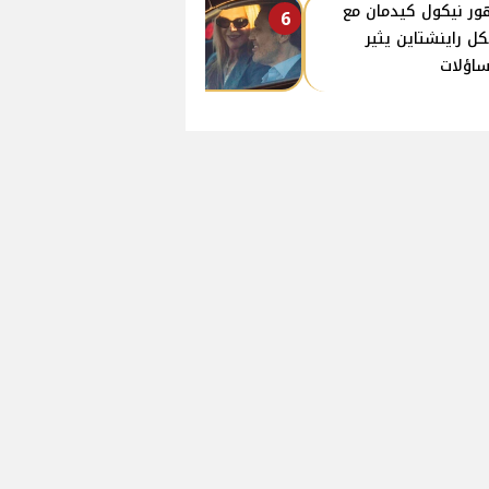
ر نيكول كيدمان مع
6
كل راينشتاين يثير
ساؤلات