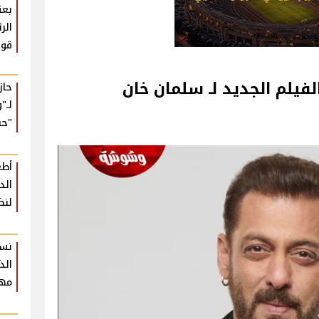
بعث
الر
قوي
فيلم الجديد لـ سلمان خان
حا
لـ"
"حب
أطع
لنض
نسخ
الذ
مهر