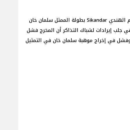
أكد إيه آر موروجادوس مخرج الفيلم الهندي Sikandar بطولة الممثل سلمان خان
ي جلب إيرادات لشباك التذاكر أن المخرج فشل
وفشل في إخراج موهبة سلمان خان في التمثيل