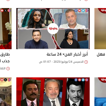
 فهل
أبرز أخبار الفن× 24 ساعة‎‎
طارق 
جذب ال
الخميس 24/يوليو/2025 - 01:07 ص
الثلاثاء 22/يوليو/025