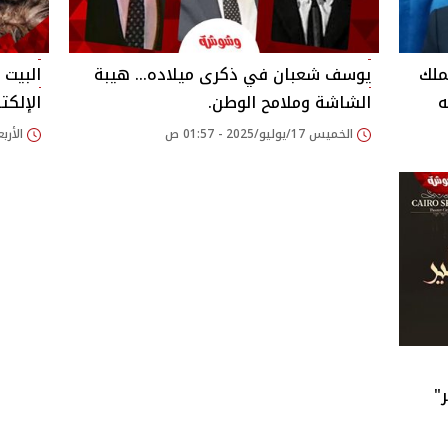
ملك
يوسف شعبان في ذكرى ميلاده… هيبة
البيت 
‎
الشاشة وملامح الوطن.
الإلكت
الخميس 17/يوليو/2025 - 01:57 ص
الأربعاء 02/يوليو/25
"