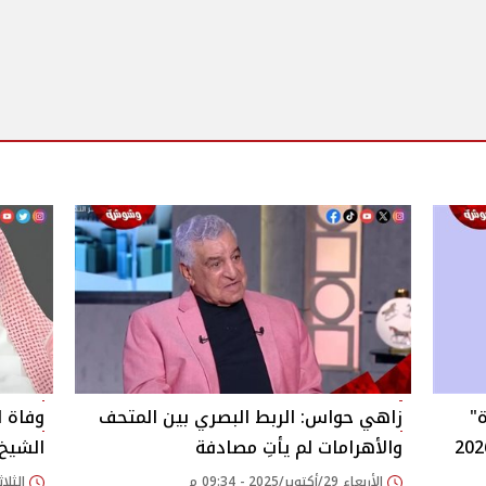
"
زاهي حواس: الربط البصري بين المتحف
وفاة ا
والأهرامات لم يأتِ مصادفة
الشيخ 
الأربعاء 29/أكتوبر/2025 - 09:34 م
الثلاثاء 23/سبتمبر/25