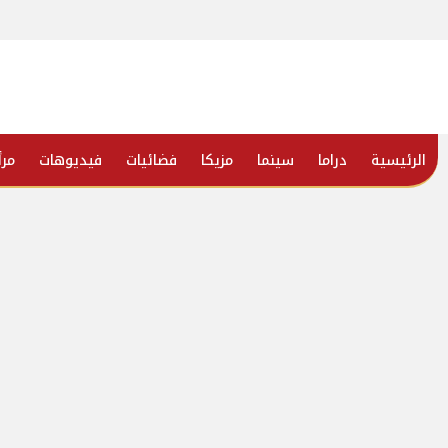
الرئيسية
دراما
سينما
مزيكا
فضائيات
فيديوهات
مرأ