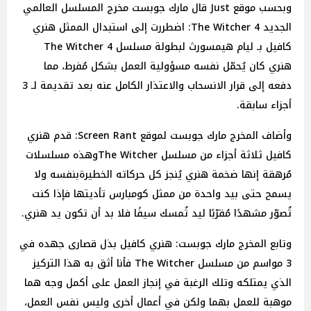
وبحسب موقع Just قال مارك جوبست مخرج المسلسل العالمي
الجديد 4 The Witcher: اضطررت إلى استبدال الممثل هنري
كافيل بـ ليام هيمسورث لبطولة مسلسل The Witcher 4
هنري كان يُحمّل نفسه مسؤولية العمل بشكل مُفرط، مما
دفعه إلى قرار الانسحاب والاعتذار الكامل عنه بعد تقديمة لـ 3
أجزاء سابقة.
وأضاف المخرج مارك جوبست لموقع Screen Rant: قدم هنري
كافيل ثلاثة أجزاء من مسلسل The Witcherوهذه مسلسلات
مُرهقة إنها ضخمة هنري يُنجز كل حركاته الخطيرةبنفسه ولا
يسمح حتى بيد واحدة من ممثل كومبارس تأديتها فإذا كنت
تُصوّر مشهدًا مُقرّبًا ليد تُمسك سيفًا فلا بد أن تكون يد هنري.
وتابع المخرج مارك جوبست: هنري كافيل بذل قصارى جهده في
3 مواسم من مسلسل The Witcher فأنا أثق به هذا التركيز
الذي يمتلكه وتلك الرغبة في إنجاز العمل على أكمل وجه هما
موهبة للعمل بهما ولكن في أعمال أخرى وليس نفس العمل،