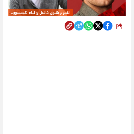
النجوم هنري كافيل و ليام هيمسورث
شارك