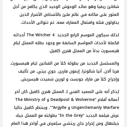
شاطئ ريفيا وهو صائد الوحوش الوحيد الذي يكافح من أجل
العثور على مكانه في عالم ملئ بالأشخاص الأشرار الذين
يحاولون قتله وافتعال المعارك معه، ثم تتوالى الأحداث.
لذلك سيكون الموسم الرابع الجديد 4 The Witcher أحداثه
مُكملة لأحداث المواسم السابقة مع وجود بطله الممثل ليام
هيمسورث بدلاً من الممثل هنري كافيل.
والمسلسل الجديد من بطولة كلاً من الفنانين ليام هيمسورث،
فريا ألان، أنيا شالوترا، إيمون فارين، جوي بيتي، من تأليف
وإخراج كلاً من مارك جوبست و لورين شميدت هيسريش.
يُذكر أنه على الصعيد الفني لـ الممثل هنري كافيل كان آخر
أعماله أفلام “Deadpool & Wolverine و The Ministry of
Ungentlemanly Warfare و Argylle”"، وينتظر كافيل حاليا
عرض فيلمه الجديد “In the Grey” بطولته مع الممثل جيك
جيلنهال ومن إخراج جاي ريتشي سيُعرض في أواخر هذا العام