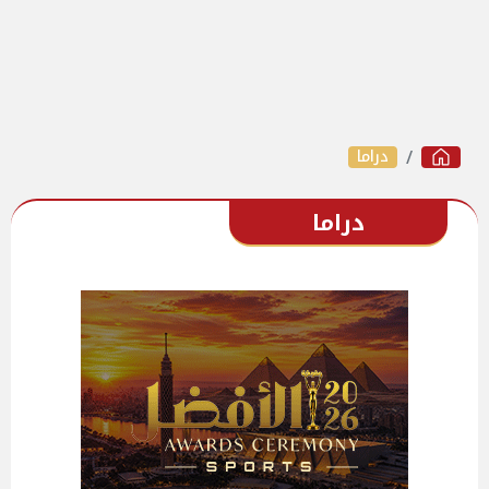
دراما
دراما