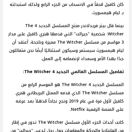
كان كافيل مُحقاً في الانسحاب من الجزء الرابع ولذلك استبدلته
بـ ليام هيمسورث.
بينما قال بيتر فريدلاندر منتج المسلسل الجديد 4 The
Witcher: شخصية "جيرالت" التي قدمها هنري كافيل على مدار
3 مواسم من مسلسل The Witcher مميزة وناجحة، أعتقد أن
ليام هيمسورث سيستمر وسيكون استثنائيًا أيضًا نحن متفائلون
جدًا بهذا الأمر وسعداء لإنضمامه إلى العمل.
تفاصيل المسلسل العالمي الجديد 4 The Witcher:
المسلسل الجديد 4 The Witcher هو الموسم الرابع من
مسلسل The Witcher الذي قدمه الممثل البريطاني هنري
كافيل لأول مرة في عام 2019 ونجح نجاحاً مُذهلاً بعد عرضه
على المنصة الرقمية Netflix.
كانت أحداث الجزء الأول مسلسل The Witcher تدور في إطار
من الفانتازيا والحركة والمغامرات حول رجل يُدعى "جيرالت" من