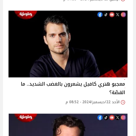
معجبو هنري كافيل يشعرون بالغضب الشديد.. ما
القصّة؟
الأحد 22/ديسمبر/2024 - 08:52 م