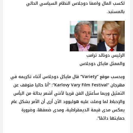
لكسب المال واصفا دوجلاس النظام السياسي الحالي
بالمستبد.
الرئيس دونالد ترامب
والممثل مايكل دوجلاس
وبحسب موقع “Variety” قال مايكل دوجلاس أثناء تكريمه في
مهرجان “Karlovy Vary Film Festival”: “أنا حاليا متوقف عن
التمثيل وربما سأعتزل الفن قريبا لأنني أشعر بحالة من اليأس
والإحباط لما وصلت عليه هوليوود الآن أرى أن الأمر بشكل عام
يعكس مدى قيمة الديمقراطية، ومدى ضعفها، وضرورة
حمايتها دائمًا”.