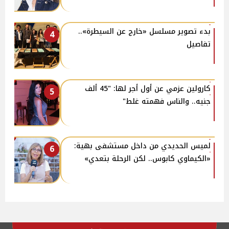
بدء تصوير مسلسل «خارج عن السيطرة»..
4
تفاصيل
كارولين عزمي عن أول أجر لها: "45 ألف
5
جنيه.. والناس فهمته غلط"
لميس الحديدي من داخل مستشفى بهية:
6
«الكيماوي كابوس.. لكن الرحلة بتعدي»