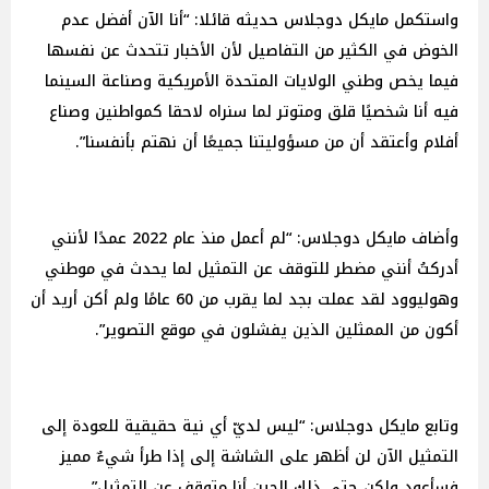
واستكمل مايكل دوجلاس حديثه قائلا: “أنا الآن أفضل عدم
الخوض في الكثير من التفاصيل لأن الأخبار تتحدث عن نفسها
فيما يخص وطني الولايات المتحدة الأمريكية وصناعة السينما
فيه أنا شخصيًا قلق ومتوتر لما سنراه لاحقا كمواطنين وصناع
أفلام وأعتقد أن من مسؤوليتنا جميعًا أن نهتم بأنفسنا”.
وأضاف مايكل دوجلاس: “لم أعمل منذ عام 2022 عمدًا لأنني
أدركتُ أنني مضطر للتوقف عن التمثيل لما يحدث في موطني
وهوليوود لقد عملت بجد لما يقرب من 60 عامًا ولم أكن أريد أن
أكون من الممثلين الذين يفشلون في موقع التصوير”.
وتابع مايكل دوجلاس: “ليس لديّ أي نية حقيقية للعودة إلى
التمثيل الآن لن أظهر على الشاشة إلى إذا طرأ شيءٌ مميز
فسأعود ولكن حتى ذلك الحين أنا متوقف عن التمثيل”.