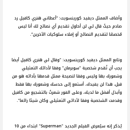
وأضاف الممثل ديفيد كورينسويت: “أعطاني هنري كافيل رد
صادم حيثُ قال لي لن أحاول تقديم أي نصائح لك أنا ليس
مُخصصًا لتقديم النصائح أو إملاء سلوكيات الآخرين”.
وتابع الممثل ديفيد كورينسويت: "وقال لي هنري كافيل أيضا
يجب أن تُقدم شخصية "سوبرمان" وفقا لأدائك التمثيلي
وشعورك بها وليس وفقا لنصيحة ممثل قدمها بأدائه هو من
قبل، هذا لن يفيدك، أستمع إلى حدسك وشعورك بها فقط
وأبذل أفضل ما لديك، وعلى الفور شعرتُ بالتشجيع من كافيل
وقدمت الشخصية وفقا لأدائي التمثيلي وكان شيئا رائعا".
يُذكر إنه سيُعرض الفيلم الجديد "Superman" ابتداء من 10