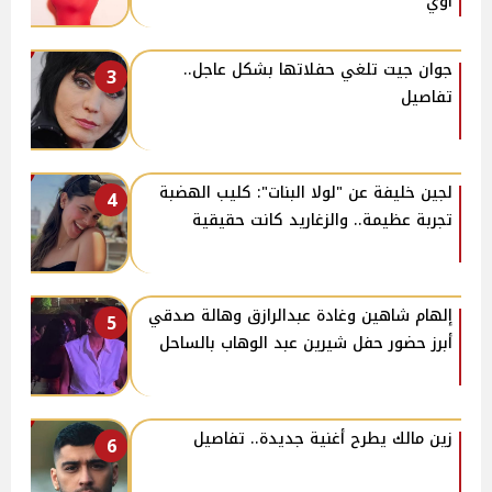
أوي”
جوان جيت تلغي حفلاتها بشكل عاجل..
3
تفاصيل
لجين خليفة عن "لولا البنات": كليب الهضبة
4
تجربة عظيمة.. والزغاريد كانت حقيقية
إلهام شاهين وغادة عبدالرازق وهالة صدقي
5
أبرز حضور حفل شيرين عبد الوهاب بالساحل
زين مالك يطرح أغنية جديدة.. تفاصيل
6