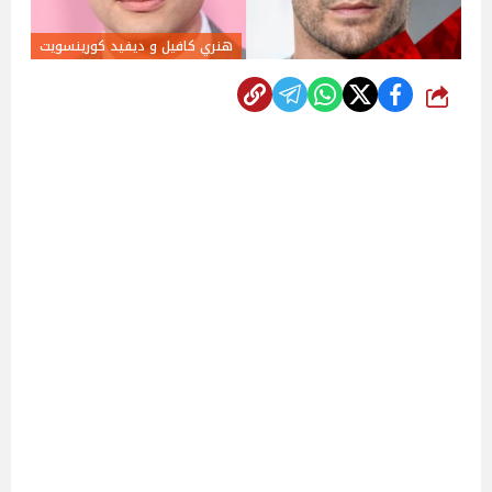
هنري كافيل و ديفيد كورينسويت
شارك