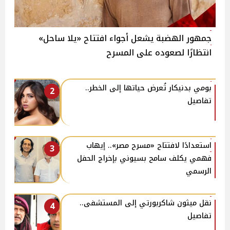
جمهور الهضبة يشعل أجواء افتتاح «يلا ساحل»
انتظارًا لصعوده على المسرح
بومي بدنيكار تُعرض حياتها إلى الخطر..
2
تفاصيل
استعدادًا لافتتاح «مسرح مصر».. إيهاب
3
فهمي يكلف سامح بسيوني بإخراج الحفل
الرسمي
نقل ميثون شاكربورتي إلى المستشفى..
4
تفاصيل