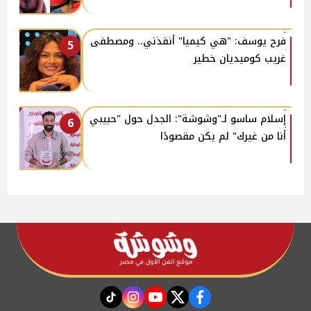
فرح يوسف: "هي كيميا" أنقذني.. ومصطفى
5
غريب كوميديان خطير
إسلام ساسو لـ"وشوشة": الجدل حول "حبيبي
6
أنا من غيرك" لم يكن مقصودًا
instagram
tiktok
youtube
twitter
facebook