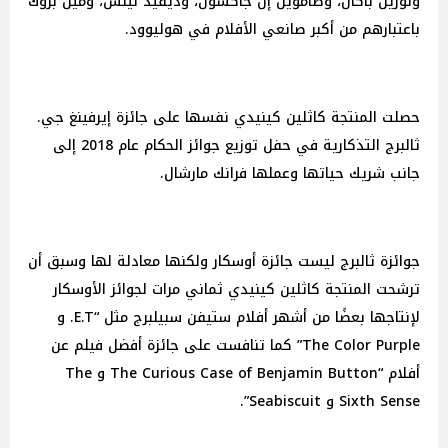
ولورين باكال، وصامويل إل جاكسون، وديفيد لينش، وميل بروك
باعتبارهم من أكبر صانعي الأفلام في هوليوود.
حصلت المنتجة كاثلين كينيدي نفسها على جائزة إيرفينغ جي.
ثالبرج التذكارية في حفل توزيع جوائز الحكام عام 2018 إلى
جانب شريك حياتها وعملها فرانك مارشال.
جوائزة ثالبرج ليست جائزة أوسكار ولكنها معادلة لها وسبق أن
ترشحت المنتجة كاثلين كينيدي ثماني مرات لجوائز الأوسكار
لإنتاجها بعضًا من أشهر أفلام ستيفن سبيلبرج مثل “E.T. و
The Color Purple” كما تنافست على جائزة أفضل فيلم عن
أفلام “The Curious Case of Benjamin Button و The
Sixth Sense و Seabiscuit”.