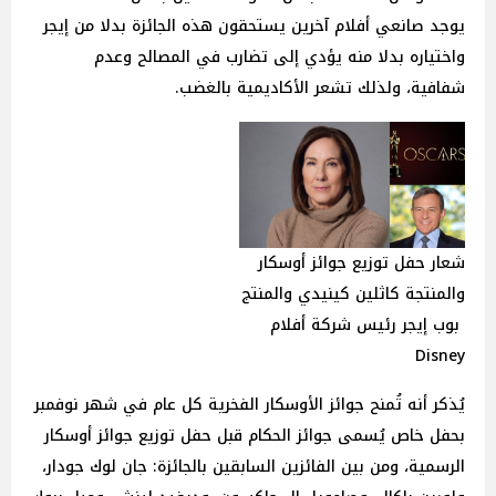
يوجد صانعي أفلام آخرين يستحقون هذه الجائزة بدلا من إيجر
واختياره بدلا منه يؤدي إلى تضارب في المصالح وعدم
شفافية، ولذلك تشعر الأكاديمية بالغضب.
شعار حفل توزيع جوائز أوسكار
والمنتجة كاثلين كينيدي والمنتج
بوب إيجر رئيس شركة أفلام
Disney
يُذكر أنه تُمنح جوائز الأوسكار الفخرية كل عام في شهر نوفمبر
بحفل خاص يُسمى جوائز الحكام قبل حفل توزيع جوائز أوسكار
الرسمية، ومن بين الفائزين السابقين بالجائزة: جان لوك جودار،